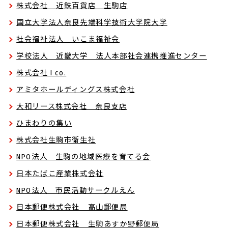
株式会社 近鉄百貨店 生駒店
国立大学法人奈良先端科学技術大学院大学
社会福祉法人 いこま福祉会
学校法人 近畿大学 法人本部社会連携推進センター
株式会社 I co.
アミタホールディングス株式会社
大和リース株式会社 奈良支店
ひまわりの集い
株式会社生駒市衛生社
NPO法人 生駒の地域医療を育てる会
日本たばこ産業株式会社
NPO法人 市民活動サークルえん
日本郵便株式会社 高山郵便局
日本郵便株式会社 生駒あすか野郵便局