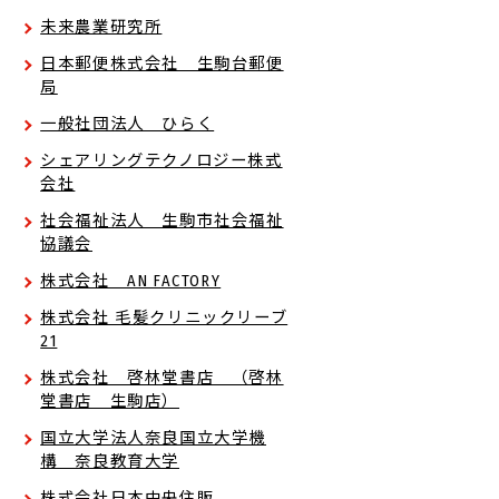
未来農業研究所
日本郵便株式会社 生駒台郵便
局
一般社団法人 ひらく
シェアリングテクノロジー株式
会社
社会福祉法人 生駒市社会福祉
協議会
株式会社 AN FACTORY
株式会社 毛髪クリニックリーブ
21
株式会社 啓林堂書店 （啓林
堂書店 生駒店）
国立大学法人奈良国立大学機
構 奈良教育大学
株式会社日本中央住販