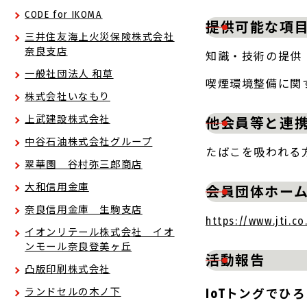
CODE for IKOMA
提供可能な項
三井住友海上火災保険株式会社
奈良支店
知識・技術の提供
一般社団法人 和草
喫煙環境整備に関
株式会社いなもり
上武建設株式会社
他会員等と連
中谷石油株式会社グループ
たばこを吸われる
翠華園 谷村弥三郎商店
大和信用金庫
会員団体ホーム
奈良信用金庫 生駒支店
https://www.jti.co
イオンリテール株式会社 イオ
ンモール奈良登美ヶ丘
活動報告
凸版印刷株式会社
ランドセルの木ノ下
IoTトングでひろえ