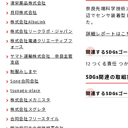
清栄薬品株式会社
奈良先端科学技術
貝印株式会社
辺でセンサ装着型トン
た。
株式会社AlbaLink
株式会社リークラボ・ジャパン
詳細レポートはこ
株式会社電通クリエーティブフ
ォース
関連するSDGsゴ
ヤマト運輸株式会社 奈良主管
支店
12 つくる責任 つ
制服みしまや
SDGs関連の取
Song合同会社
tsunagu-place
関連するSDGsゴ
株式会社メカニスタ
株式会社スグレタ
合同会社フリースタイル