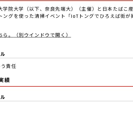
大学院大学（以下、奈良先端大）（主催）と日本たばこ産
グを使った清掃イベント「IoTトングでひろえば街が好きになる
ちら。
（別ウインドウで開く）
ール
かう責任
組実績
ール