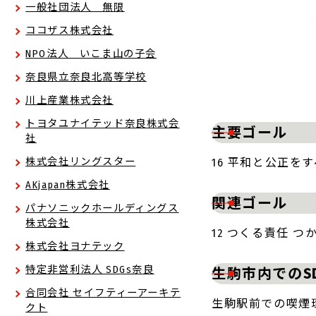
一般社団法人 無限
ココザス株式会社
NPO法人 いこま山の子会
奈良県立奈良北高等学校
川上産業株式会社
トヨタユナイテッド奈良株式会
主要ゴール
社
株式会社リングスター
16 平和と公正を
AKjapan株式会社
関連ゴール
パナソニックホールディングス
株式会社
12 つくる責任 つ
株式会社ヨナテック
特定非営利法人 SDGs奈良
生駒市内でのS
合同会社 セイフティーアーキテ
生駒駅前での喫煙
クト