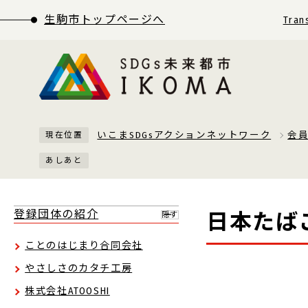
生駒市トップページへ
Tran
いこまSDGsアクションネットワーク
会
現在位置
あしあと
登録団体の紹介
日本たば
隠す
ことのはじまり合同会社
やさしさのカタチ工房
株式会社ATOOSHI