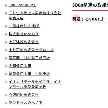
SDGs関連の取
CODE for IKOMA
三井住友海上火災保険株式会社
奈良支店
関連するSDGsゴ
一般社団法人 和草
株式会社いなもり
上武建設株式会社
中谷石油株式会社グループ
翠華園 谷村弥三郎商店
大和信用金庫
奈良信用金庫 生駒支店
イオンリテール株式会社 イオ
ンモール奈良登美ヶ丘
凸版印刷株式会社
ランドセルの木ノ下