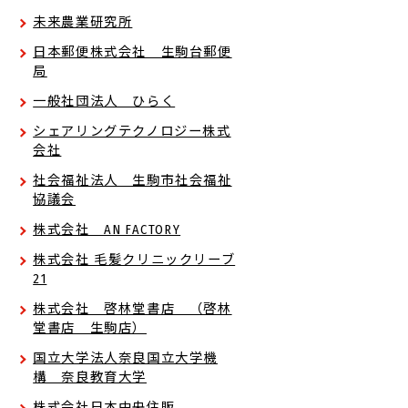
未来農業研究所
日本郵便株式会社 生駒台郵便
局
一般社団法人 ひらく
シェアリングテクノロジー株式
会社
社会福祉法人 生駒市社会福祉
協議会
株式会社 AN FACTORY
株式会社 毛髪クリニックリーブ
21
株式会社 啓林堂書店 （啓林
堂書店 生駒店）
国立大学法人奈良国立大学機
構 奈良教育大学
株式会社日本中央住販