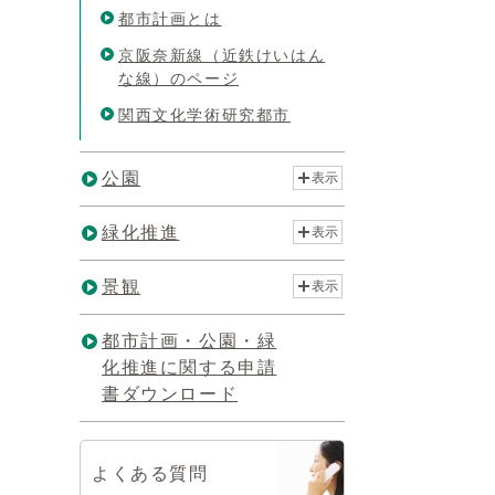
都市計画とは
京阪奈新線（近鉄けいはん
な線）のページ
関西文化学術研究都市
公園
表示
緑化推進
表示
景観
表示
都市計画・公園・緑
化推進に関する申請
書ダウンロード
よくある質問