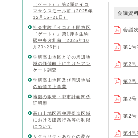
（ゲート）』第2弾＠イコ
マサウスモール前（2025年
会議資
12月15~21日）
社会実験『イコミナ開放区
会議
（ゲート）』第1弾＠生駒
駅中央改札前（2025年10
月20~26日）
第1
学研高山地区とその周辺地
域の価値向上に向けたアン
第2号
ケート調査
学研高山地区及び周辺地域
第2号
の価値向上事業
地図の販売・都市計画関係
第2号
証明願
高山土地区画整理促進区域
第2
における建築行為等の制限
について
第4
サクラサク～あなたの夢が