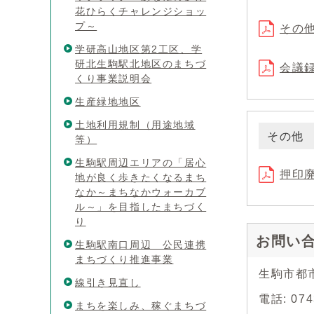
花ひらくチャレンジショッ
プ～
その
学研高山地区第2工区、学
研北生駒駅北地区のまちづ
会議
くり事業説明会
生産緑地地区
土地利用規制（用途地域
その他
等）
生駒駅周辺エリアの「居心
押印
地が良く歩きたくなるまち
なか～まちなかウォーカブ
ル～」を目指したまちづく
り
お問い
生駒駅南口周辺 公民連携
まちづくり推進事業
生駒市都
線引き見直し
電話: 07
まちを楽しみ、稼ぐまちづ