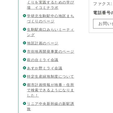
くりを実践するための学び
ファクス: 0
場 イコミナラボ
電話番号
学研北生駒駅中心地区まち
づくりのページ
お問い
生駒駅南口みらいミーティ
ング
地区計画のページ
市街地再開発事業のページ
萩の台ミライ会議
あすか野ミライ会議
特定生産緑地制度について
都市計画情報が地番・住所
で検索できるようになりま
した！
リニア中央新幹線の新駅誘
致