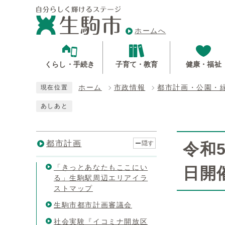
ホームへ
くらし・手続き
子育て・教育
健康・福祉
ホーム
市政情報
都市計画・公園・
現在位置
あしあと
都市計画
隠す
令和
「きっとあなたもここにい
日開
る」生駒駅周辺エリアイラ
ストマップ
生駒市都市計画審議会
社会実験『イコミナ開放区