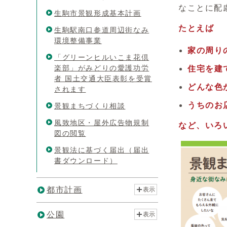
なことに配
生駒市景観形成基本計画
たとえば
生駒駅南口参道周辺街なみ
環境整備事業
家の周り
「グリーンヒルいこま花倶
楽部」がみどりの愛護功労
住宅を建
者 国土交通大臣表彰を受賞
どんな色
されます
うちのお
景観まちづくり相談
風致地区・屋外広告物規制
など、いろ
図の閲覧
景観法に基づく届出（届出
書ダウンロード）
都市計画
表示
公園
表示