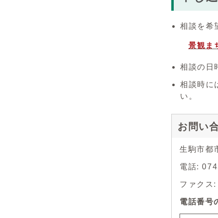
相談を希
景観ま
相談の日
相談時に
い。
お問い
生駒市都
電話: 07
ファクス: 0
電話番号