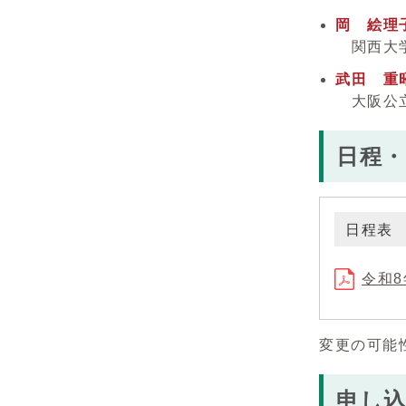
岡 絵理
関西大
武田 重
大阪公
日程・
日程表
令和8
変更の可能
申し