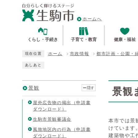
ホームへ
くらし・手続き
子育て・教育
健康・福祉
ホーム
市政情報
都市計画・公園・
現在位置
あしあと
景観
隠す
景観
屋外広告物の掲出（申請書
ダウンロード）
生駒市景観審議会
本市では景
けています
風致地区内の行為（申請書
建築物や工
ダウンロード）