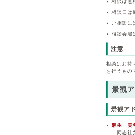
相談は無
相談日は
ご相談に
相談会場
注意
相談はお持
を行うもの
景観
景観ア
麻生 美
同志社