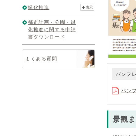
緑化推進
表示
都市計画・公園・緑
化推進に関する申請
書ダウンロード
よくある質問
パンフ
パン
景観