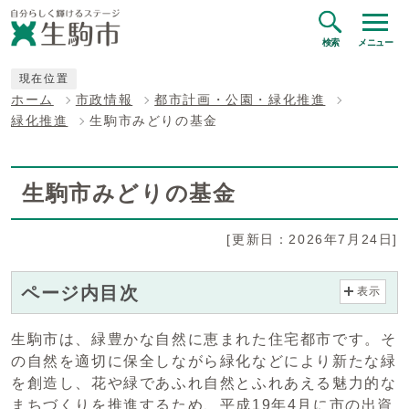
検索
メニュー
現在位置
ホーム
市政情報
都市計画・公園・緑化推進
緑化推進
生駒市みどりの基金
生駒市みどりの基金
[更新日：2026年7月24日]
ページ内目次
表示
生駒市は、緑豊かな自然に恵まれた住宅都市です。そ
の自然を適切に保全しながら緑化などにより新たな緑
を創造し、花や緑であふれ自然とふれあえる魅力的な
まちづくりを推進するため、平成19年4月に市の出資