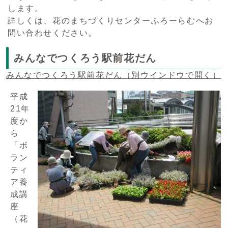
します。
詳しくは、花のまちづくりセンターふろーらむへお
問い合わせください。
みんなでつくろう駅前花だん
みんなでつくろう駅前花だん
（別ウインドウで開く）
平成
21年
度か
ら
「ボ
ラン
ティ
ア養
成講
座
（花