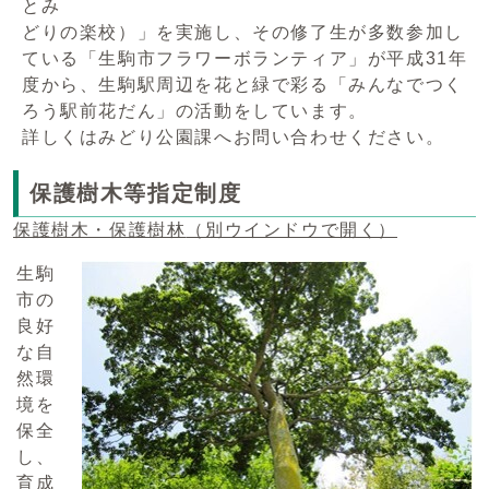
とみ
どりの楽校）」を実施し、その修了生が多数参加し
ている「生駒市フラワーボランティア」が平成31年
度から、生駒駅周辺を花と緑で彩る「みんなでつく
ろう駅前花だん」の活動をしています。
詳しくはみどり公園課へお問い合わせください。
保護樹木等指定制度
保護樹木・保護樹林
（別ウインドウで開く）
生駒
市の
良好
な自
然環
境を
保全
し、
育成