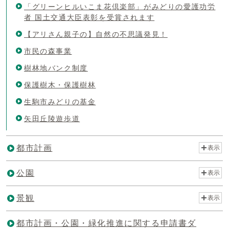
「グリーンヒルいこま花倶楽部」がみどりの愛護功労
者 国土交通大臣表彰を受賞されます
【アリさん親子の】自然の不思議発見！
市民の森事業
樹林地バンク制度
保護樹木・保護樹林
生駒市みどりの基金
矢田丘陵遊歩道
都市計画
表示
公園
表示
景観
表示
都市計画・公園・緑化推進に関する申請書ダ