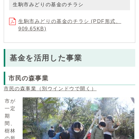
生駒市みどりの基金のチラシ
生駒市みどりの基金のチラシ (PDF形式、
909.65KB)
基金を活用した事業
市民の森事業
市民の森事業
（別ウインドウで開く）
市が
一定
期
間、
樹林
の所