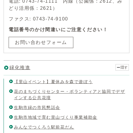
電話: 0743-74-1111 内線（公園係：2612、み
どり活用係：2621）
ファクス: 0743-74-9100
電話番号のかけ間違いにご注意ください！
お問い合わせフォーム
緑化推進
隠す
【里山イベント】夏休みを森で遊ぼう
花のまちづくりセンター・ボランティアと協同でデザ
インする公共花壇
生駒市緑の市民懇話会
生駒市地域で育む里山づくり事業補助金
みんなでつくろう駅前花だん