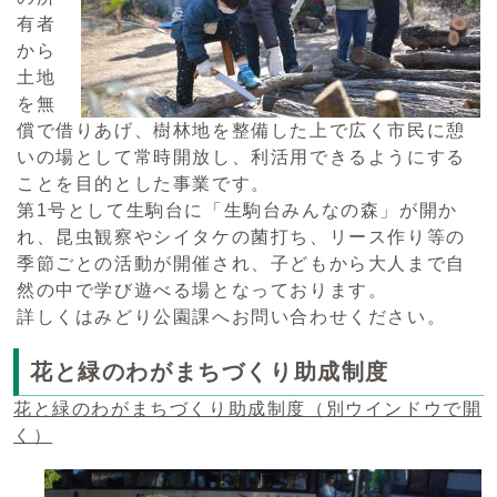
有者
から
土地
を無
償で借りあげ、樹林地を整備した上で広く市民に憩
いの場として常時開放し、利活用できるようにする
ことを目的とした事業です。
第1号として生駒台に「生駒台みんなの森」が開か
れ、昆虫観察やシイタケの菌打ち、リース作り等の
季節ごとの活動が開催され、子どもから大人まで自
然の中で学び遊べる場となっております。
詳しくはみどり公園課へお問い合わせください。
花と緑のわがまちづくり助成制度
花と緑のわがまちづくり助成制度
（別ウインドウで開
く）