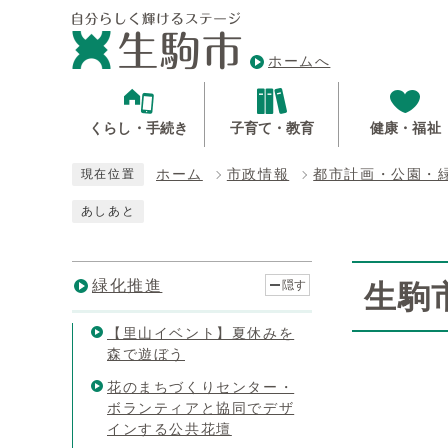
ホームへ
くらし・手続き
子育て・教育
健康・福祉
ホーム
市政情報
都市計画・公園・
現在位置
あしあと
緑化推進
隠す
生駒
【里山イベント】夏休みを
森で遊ぼう
花のまちづくりセンター・
ボランティアと協同でデザ
インする公共花壇