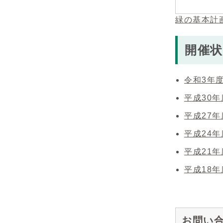
緑の基本計
開催
令和3年
平成30
平成27
平成24
平成21
平成18
お問い