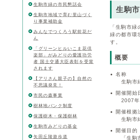
生駒市緑の市民懇話会
生駒
生駒市地域で育む里山づく
り事業補助金
「生駒市緑
みんなでつくろう駅前花だ
緑の都市環
ん
す。
「グリーンヒルいこま花倶
楽部」がみどりの愛護功労
概要
者 国土交通大臣表彰を受賞
されます
名称
【アリさん親子の】自然の
生駒市緑
不思議発見！
開催開始
市民の森事業
2007年
樹林地バンク制度
開催根拠
保護樹木・保護樹林
生駒市緑
生駒市みどりの基金
開催目的
矢田丘陵遊歩道
「生駒市