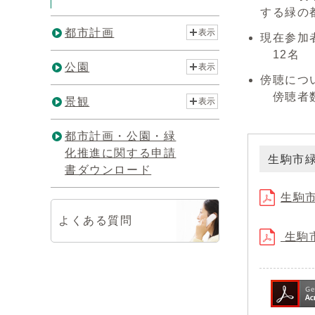
する緑の
都市計画
表示
現在参加
12名
公園
表示
傍聴につ
傍聴者数
景観
表示
都市計画・公園・緑
化推進に関する申請
生駒市
書ダウンロード
生駒市
よくある質問
生駒市