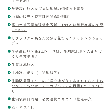
ケート調査
学研高山地区及び周辺地域の価値向上事業
地図の販売・都市計画関係証明願
高山土地区画整理促進区域における建築行為等の制限
について
サクラサク～あなたの夢が花ひらくチャレンジショッ
プ～
学研高山地区第2工区、学研北生駒駅北地区のまちづ
くり事業説明会
生産緑地地区
土地利用規制（用途地域等）
生駒駅周辺エリアの「居心地が良く歩きたくなるまち
なか～まちなかウォーカブル～」を目指したまちづく
り
生駒駅南口周辺 公民連携まちづくり推進事業
線引き見直し