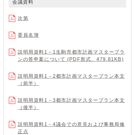
会議資料
次第
委員名簿
説明用資料1－1生駒市都市計画マスタープラ
ンの答申案について (PDF形式、479.81KB)
説明用資料1－2都市計画マスタープラン本文
（前半）
説明用資料1－3都市計画マスタープラン本文
（後半）
説明用資料1－4議会での意見および事務局修
正点