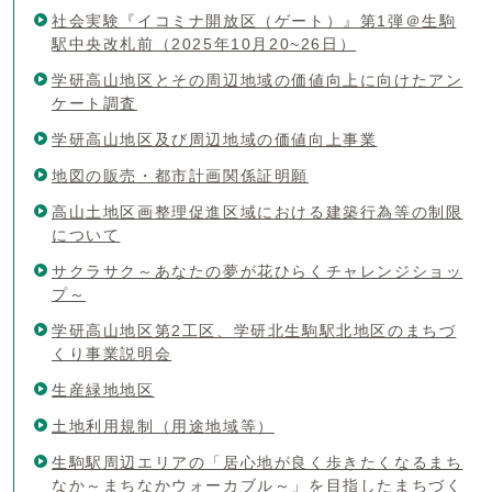
社会実験『イコミナ開放区（ゲート）』第1弾＠生駒
駅中央改札前（2025年10月20~26日）
学研高山地区とその周辺地域の価値向上に向けたアン
ケート調査
学研高山地区及び周辺地域の価値向上事業
地図の販売・都市計画関係証明願
高山土地区画整理促進区域における建築行為等の制限
について
サクラサク～あなたの夢が花ひらくチャレンジショッ
プ～
学研高山地区第2工区、学研北生駒駅北地区のまちづ
くり事業説明会
生産緑地地区
土地利用規制（用途地域等）
生駒駅周辺エリアの「居心地が良く歩きたくなるまち
なか～まちなかウォーカブル～」を目指したまちづく