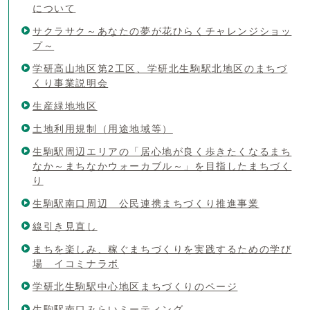
について
サクラサク～あなたの夢が花ひらくチャレンジショッ
プ～
学研高山地区第2工区、学研北生駒駅北地区のまちづ
くり事業説明会
生産緑地地区
土地利用規制（用途地域等）
生駒駅周辺エリアの「居心地が良く歩きたくなるまち
なか～まちなかウォーカブル～」を目指したまちづく
り
生駒駅南口周辺 公民連携まちづくり推進事業
線引き見直し
まちを楽しみ、稼ぐまちづくりを実践するための学び
場 イコミナラボ
学研北生駒駅中心地区まちづくりのページ
生駒駅南口みらいミーティング