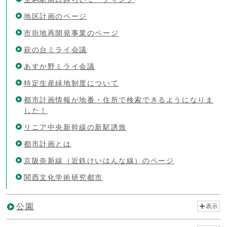
地区計画のページ
市街地再開発事業のページ
萩の台ミライ会議
あすか野ミライ会議
特定生産緑地制度について
都市計画情報が地番・住所で検索できるようになりま
した！
リニア中央新幹線の新駅誘致
都市計画とは
京阪奈新線（近鉄けいはんな線）のページ
関西文化学術研究都市
公園
表示