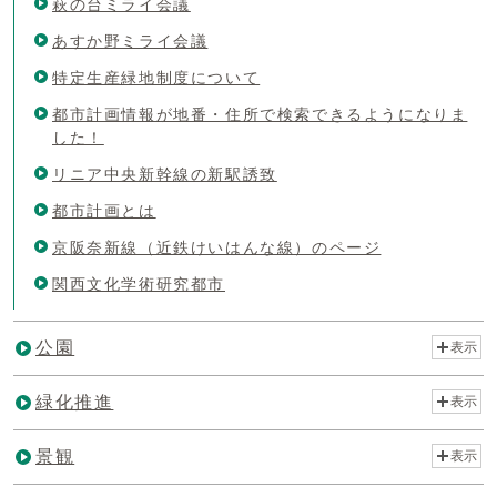
萩の台ミライ会議
あすか野ミライ会議
特定生産緑地制度について
都市計画情報が地番・住所で検索できるようになりま
した！
リニア中央新幹線の新駅誘致
都市計画とは
京阪奈新線（近鉄けいはんな線）のページ
関西文化学術研究都市
公園
表示
緑化推進
表示
景観
表示