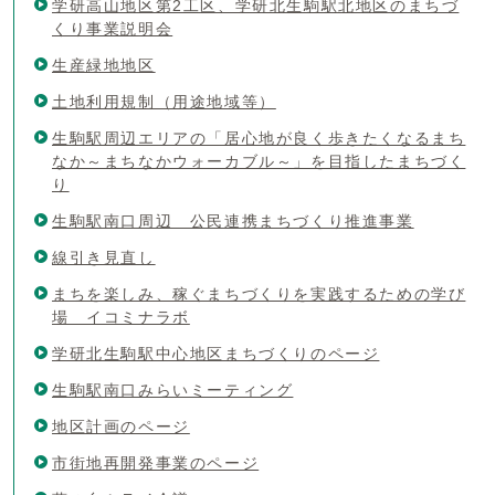
学研高山地区第2工区、学研北生駒駅北地区のまちづ
くり事業説明会
生産緑地地区
土地利用規制（用途地域等）
生駒駅周辺エリアの「居心地が良く歩きたくなるまち
なか～まちなかウォーカブル～」を目指したまちづく
り
生駒駅南口周辺 公民連携まちづくり推進事業
線引き見直し
まちを楽しみ、稼ぐまちづくりを実践するための学び
場 イコミナラボ
学研北生駒駅中心地区まちづくりのページ
生駒駅南口みらいミーティング
地区計画のページ
市街地再開発事業のページ