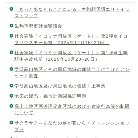
「きっとあなたもここにいる」生駒駅周辺エリアイラ
ストマップ
生駒市都市計画審議会
社会実験『イコミナ開放区（ゲート）』第2弾＠イコ
マサウスモール前（2025年12月15~21日）
社会実験『イコミナ開放区（ゲート）』第1弾＠生駒
駅中央改札前（2025年10月20~26日）
学研高山地区とその周辺地域の価値向上に向けたアン
ケート調査
学研高山地区及び周辺地域の価値向上事業
地図の販売・都市計画関係証明願
高山土地区画整理促進区域における建築行為等の制限
について
サクラサク～あなたの夢が花ひらくチャレンジショッ
プ～