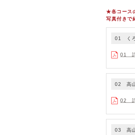
★各コース
写真付きで
01 く
01 
02 
02 
03 