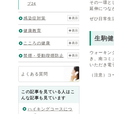
その一環と
プ24
延伸につな
感染症対策
表示
ぜひ日常生
健康教育
表示
生駒健
こころの健康
表示
ウォーキン
禁煙・受動喫煙防止
表示
き、南コミ
いただき電
よくある質問
（注意）コ
この記事を見ている人はこ
んな記事も見ています
ハイキングコースにつ