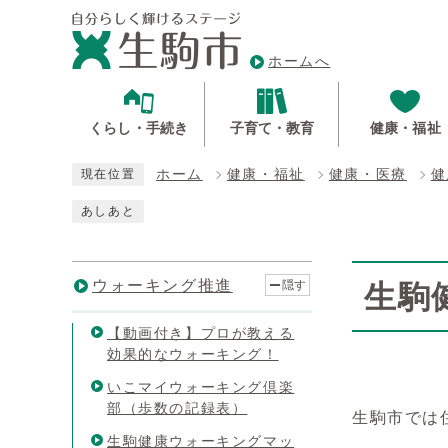
ホームへ
くらし・手続き
子育て・教育
健康・福祉
ホーム
健康・福祉
健康・医療
健
現在位置
あしあと
ウォーキング推進
隠す
生駒
【動画付き】プロが教える
効果的なウォーキング！
いこマイウォーキング倶楽
部（歩数の記録表）
生駒市では
生駒健康ウォーキングマッ