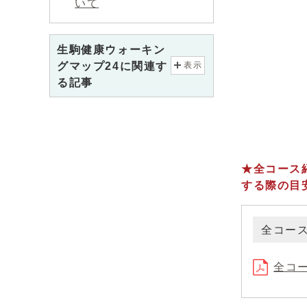
いて
生駒健康ウォーキン
グマップ24に関連す
表示
る記事
★全コース
する際の目
全コー
全コー