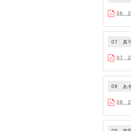
06 
07 真
07 
08 あ
08 
09 南