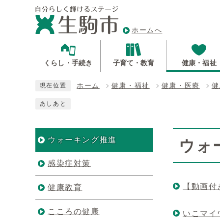
ホームへ
くらし・手続き
子育て・教育
健康・福祉
ホーム
健康・福祉
健康・医療
健
現在位置
あしあと
ウォーキング推進
ウォ
感染症対策
【動画付
健康教育
こころの健康
いこマイ