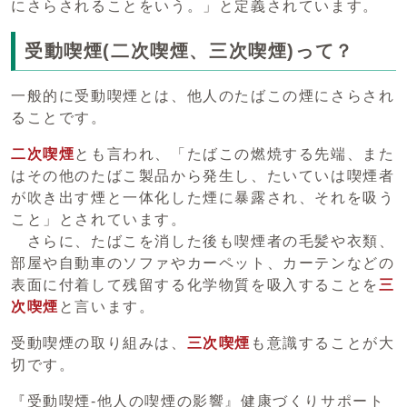
にさらされることをいう。」と定義されています。
受動喫煙(二次喫煙、三次喫煙)って？
一般的に受動喫煙とは、他人のたばこの煙にさらされ
ることです。
二次喫煙
とも言われ、「たばこの燃焼する先端、また
はその他のたばこ製品から発生し、たいていは喫煙者
が吹き出す煙と一体化した煙に暴露され、それを吸う
こと」とされています。
さらに、たばこを消した後も喫煙者の毛髪や衣類、
部屋や自動車のソファやカーペット、カーテンなどの
表面に付着して残留する化学物質を吸入することを
三
次喫煙
と言います。
受動喫煙の取り組みは、
三次喫煙
も意識することが大
切です。
『受動喫煙‐他人の喫煙の影響』健康づくりサポート