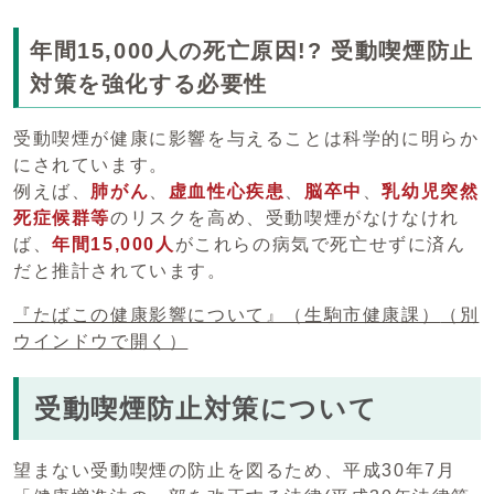
年間15,000人の死亡原因!? 受動喫煙防止
対策を強化する必要性
受動喫煙が健康に影響を与えることは科学的に明らか
にされています。
例えば、
肺がん
、
虚血性心疾患
、
脳卒中
、
乳幼児突然
死症候群等
のリスクを高め、受動喫煙がなけなけれ
ば、
年間15,000人
がこれらの病気で死亡せずに済ん
だと推計されています。
『たばこの健康影響について』（生駒市健康課）
（別
ウインドウで開く）
受動喫煙防止対策について
望まない受動喫煙の防止を図るため、平成30年7月