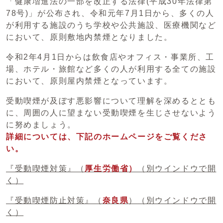
「健康増進法の一部を改正する法律(平成30年法律第
78号)」が公布され、令和元年7月1日から、多くの人
が利用する施設のうち学校や公共施設、医療機関など
において、原則敷地内禁煙となりました。
令和2年4月1日からは飲食店やオフィス・事業所、工
場、ホテル・旅館など多くの人が利用する全ての施設
において、原則屋内禁煙となっています。
受動喫煙が及ぼす悪影響について理解を深めるととも
に、周囲の人に望まない受動喫煙を生じさせないよう
に努めましょう。
詳細については、下記のホームページをご覧くださ
い。
『受動喫煙対策』（
厚生労働省）
（別ウインドウで開
く）
『受動喫煙防止対策』（
奈良県
）
（別ウインドウで開
く）