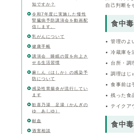
知ですか？
自己判断を
令和7年度に実施した慢性
腎臓病予防講演会を動画配
食中
信します。
乳がんについて
管理のよ
健康手帳
冷蔵庫を
講演会 睡眠の質を向上さ
せる生活習慣
台所・調
麻しん（はしか）の感染予
調理はじ
防について
食事前は
感染性胃腸炎が流行してい
ます
残った食
歓喜乃湯 足湯（かんぎの
テイクア
ゆ あしゆ）
献血
食中
酒害相談