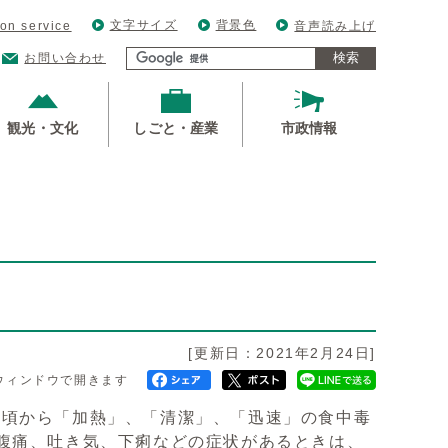
文字サイズ
背景色
ion service
音声読み上げ
検索
お問い合わせ
観光・文化
しごと・産業
市政情報
[更新日：2021年2月24日]
ウィンドウで開きます
日頃から「加熱」、「清潔」、「迅速」の食中毒
腹痛、吐き気、下痢などの症状があるときは、