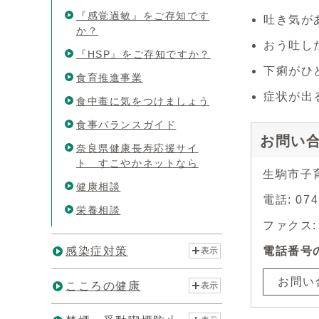
『感覚過敏』をご存知です
吐き気が
か？
おう吐し
『HSP』をご存知ですか？
下痢がひ
食育推進事業
症状が出
食中毒に気をつけましょう
食事バランスガイド
お問い
奈良県健康長寿応援サイ
ト すこやかネットなら
生駒市子
健康相談
電話: 074
栄養相談
ファクス: 0
感染症対策
電話番号
表示
お問い
こころの健康
表示