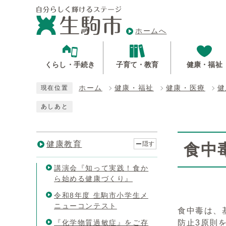
ホームへ
くらし・手続き
子育て・教育
健康・福祉
ホーム
健康・福祉
健康・医療
健
現在位置
あしあと
健康教育
隠す
食中
講演会『知って実践！食か
ら始める健康づくり』
令和8年度 生駒市小学生メ
ニューコンテスト
食中毒は、
『化学物質過敏症』をご存
防止3原則