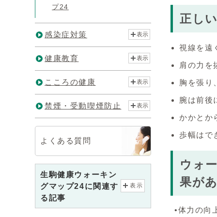
プ24
正し
感染症対策
表示
視線を遠
健康教育
表示
肩の力を
こころの健康
胸を張り
表示
腕は前後
禁煙・受動喫煙防止
表示
かかとか
歩幅はで
よくある質問
ウォ
生駒健康ウォーキン
果が
グマップ24に関連す
表示
る記事
•体力の向