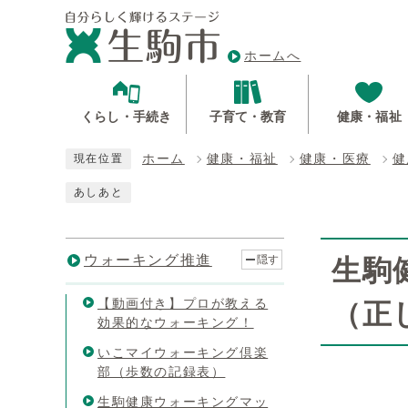
ホームへ
くらし・手続き
子育て・教育
健康・福祉
ホーム
健康・福祉
健康・医療
健
現在位置
あしあと
ウォーキング推進
隠す
生駒
【動画付き】プロが教える
（正
効果的なウォーキング！
いこマイウォーキング倶楽
部（歩数の記録表）
生駒健康ウォーキングマッ