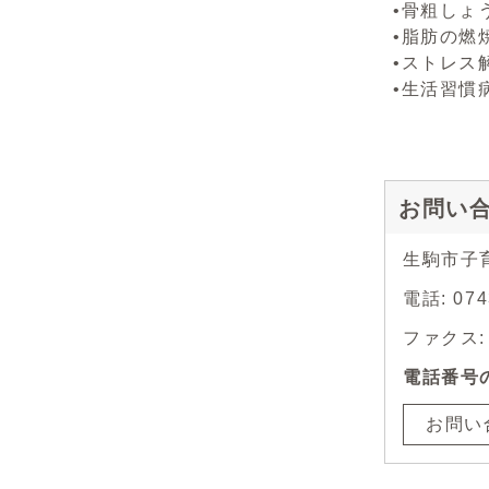
•骨粗しょ
•脂肪の燃
•ストレス
•生活習慣
お問い
生駒市子
電話: 074
ファクス: 0
電話番号
お問い