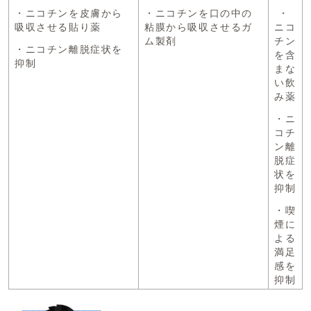
・ニコチンを皮膚から
・ニコチンを口の中の
・
吸収させる貼り薬
粘膜から吸収させるガ
ニコ
ム製剤
チン
・ニコチン離脱症状を
を含
抑制
まな
い飲
み薬
・ニ
コチ
ン離
脱症
状を
抑制
・喫
煙に
よる
満足
感を
抑制