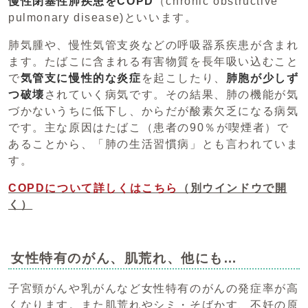
慢性閉塞性肺疾患をCOPD
（chronic obstructive
pulmonary disease)といいます。
肺気腫や、慢性気管支炎などの呼吸器系疾患が含まれ
ます。たばこに含まれる有害物質を長年吸い込むこと
で
気管支に慢性的な炎症
を起こしたり、
肺胞が少しず
つ破壊
されていく病気です。その結果、肺の機能が気
づかないうちに低下し、からだが酸素欠乏になる病気
です。主な原因はたばこ（患者の90％が喫煙者）で
あることから、「肺の生活習慣病」とも言われていま
す。
COPDについて詳しくはこちら
（別ウインドウで開
く）
女性特有のがん、肌荒れ、他にも…
子宮頸がんや乳がんなど女性特有のがんの発症率が高
くなります。また肌荒れやシミ・そばかす、不妊の原