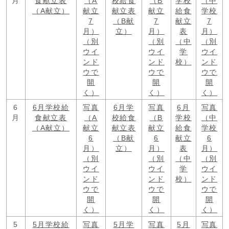
月
食献立表
（A
校給食
（B
学校
（中
（A献立）
献立
献立表
献立
給食
学校
7
（B献
7
献立
7
月）
立）
月）
表
月）
（別
（別
（中
（別
ウイ
ウイ
学
ウイ
ンド
ンド
校）
ンド
ウで
ウで
ウで
開
開
開
く）
く）
く）
6
6月学校給
写真
6月学
写真
6月
写真
月
食献立表
（A
校給食
（B
学校
（中
（A献立）
献立
献立表
献立
給食
学校
6
（B献
6
献立
6
月）
立）
月）
表
月）
（別
（別
（中
（別
ウイ
ウイ
学
ウイ
ンド
ンド
校）
ンド
ウで
ウで
ウで
開
開
開
く）
く）
く）
5
5月学校給
写真
5月学
写真
5月
写真