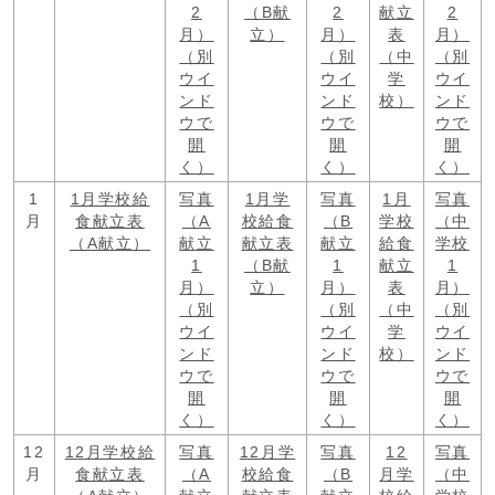
2
（B献
2
献立
2
月）
立）
月）
表
月）
（別
（別
（中
（別
ウイ
ウイ
学
ウイ
ンド
ンド
校）
ンド
ウで
ウで
ウで
開
開
開
く）
く）
く）
1
1月学校給
写真
1月学
写真
1月
写真
月
食献立表
（A
校給食
（B
学校
（中
（A献立）
献立
献立表
献立
給食
学校
1
（B献
1
献立
1
月）
立）
月）
表
月）
（別
（別
（中
（別
ウイ
ウイ
学
ウイ
ンド
ンド
校）
ンド
ウで
ウで
ウで
開
開
開
く）
く）
く）
12
12月学校給
写真
12月学
写真
12
写真
月
食献立表
（A
校給食
（B
月学
（中