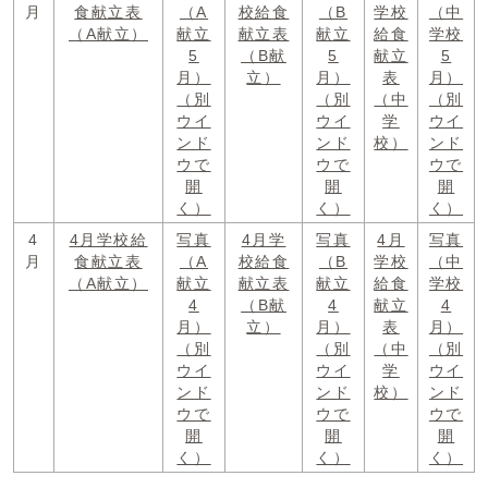
月
食献立表
（A
校給食
（B
学校
（中
（A献立）
献立
献立表
献立
給食
学校
5
（B献
5
献立
5
月）
立）
月）
表
月）
（別
（別
（中
（別
ウイ
ウイ
学
ウイ
ンド
ンド
校）
ンド
ウで
ウで
ウで
開
開
開
く）
く）
く）
4
4月学校給
写真
4月学
写真
4月
写真
月
食献立表
（A
校給食
（B
学校
（中
（A献立）
献立
献立表
献立
給食
学校
4
（B献
4
献立
4
月）
立）
月）
表
月）
（別
（別
（中
（別
ウイ
ウイ
学
ウイ
ンド
ンド
校）
ンド
ウで
ウで
ウで
開
開
開
く）
く）
く）