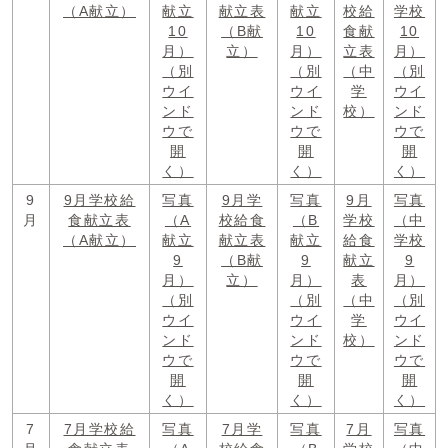
（A献立）
献立
献立表
献立
校給
学校
10
（B献
10
食献
10
月）
立）
月）
立表
月）
（別
（別
（中
（別
ウイ
ウイ
学
ウイ
ンド
ンド
校）
ンド
ウで
ウで
ウで
開
開
開
く）
く）
く）
9
9月学校給
写真
9月学
写真
9月
写真
月
食献立表
（A
校給食
（B
学校
（中
（A献立）
献立
献立表
献立
給食
学校
9
（B献
9
献立
9
月）
立）
月）
表
月）
（別
（別
（中
（別
ウイ
ウイ
学
ウイ
ンド
ンド
校）
ンド
ウで
ウで
ウで
開
開
開
く）
く）
く）
7
7月学校給
写真
7月学
写真
7月
写真