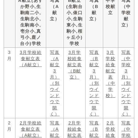
A献立(あす
写真
B献立
写真
中学
写真
か野小,生
（A
(生駒台
（B
校献
（中
駒南二小,
献
小,俵口
献
立
学校
生駒北小,
立）
小,生駒
立）
献
生駒南小,
東小,生
立）
壱分小,真
駒小,桜
弓小,鹿ノ
ヶ丘小)
台小)学校
学校
3
3月学校給
写真
3月学
写真
3月
写真
月
食献立表
（A
校給食
（B
学校
（中
（A献立）
献立
献立表
献立
給食
学校
3
（B献
3
献立
3
月）
立）
月）
表
月）
（別
（別
（中
（別
ウイ
ウイ
学
ウイ
ンド
ンド
校）
ンド
ウで
ウで
ウで
開
開
開
く）
く）
く）
2
2月学校給
写真
2月学
写真
2月
写真
月
食献立表
（A
校給食
（B
学校
（中
（A献立）
献立
献立表
献立
給食
学校