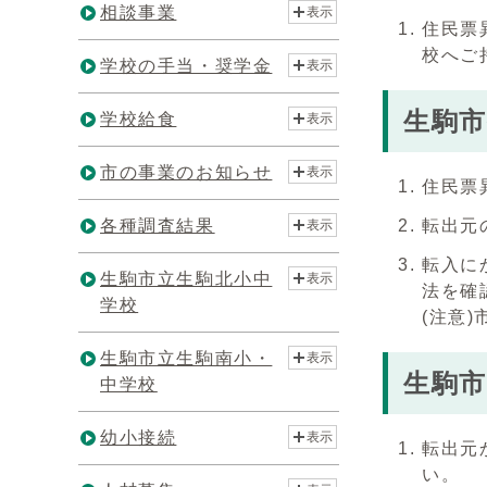
相談事業
表示
住民票
校へご
学校の手当・奨学金
表示
生駒
学校給食
表示
市の事業のお知らせ
表示
住民票
各種調査結果
転出元
表示
転入に
生駒市立生駒北小中
表示
法を確
学校
(注意
生駒市立生駒南小・
表示
生駒
中学校
幼小接続
表示
転出元
い。