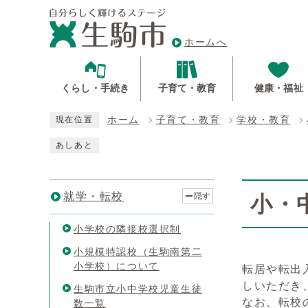
ホームへ
くらし・手続き
子育て・教育
健康・福祉
ホーム
子育て・教育
学校・教育
現在位置
あしあと
就学・転校
隠す
小・
小学校の隣接校選択制
小規模特認校（生駒南第二
小学校）について
転居や転出
しいただき
生駒市立小中学校児童生徒
なお、転校
数一覧