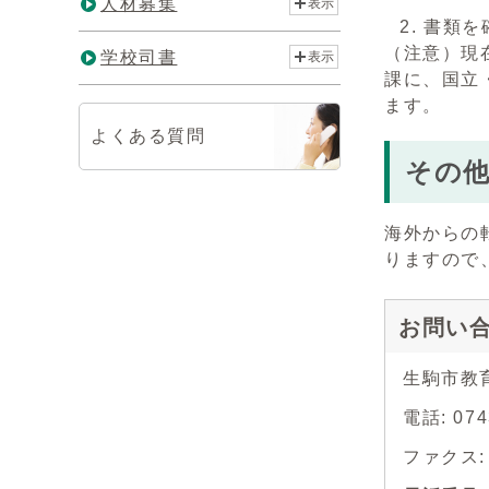
人材募集
表示
書類を
（注意）現
学校司書
表示
課に、国立
ます。
よくある質問
その
海外からの
りますので
お問い
生駒市教
電話: 0
ファクス: 0