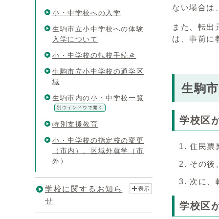
ない場合は
小・中学校への入学
また、転出
生駒市立小中学校への体験
は、事前に
入学について
小・中学校の転校手続き
生駒市立小中学校の通学区
域
生駒
生駒市内の小・中学校一覧
別ウィンドウで開く
学校区
特別支援教育
小・中学校の指定校の変更
住民票
（市内）、区域外就学（市
外）
その後
次に、
学校に関するお知ら
表示
せ
学校区