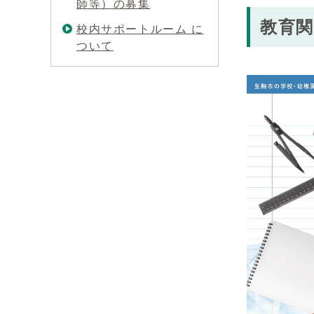
師等）の募集
教育
校内サポートルーム に
ついて