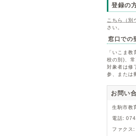
登録の
こちら
（別
さい。
窓口での
「いこま教
校の別)、
対象者は修
参、または
お問い
生駒市教
電話: 07
ファクス: 0