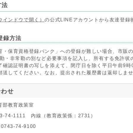
方法
ウインドウで開く）
の公式LINEアカウントから友達登録
登録方法
育・保育資格登録バンク」への登録が難しい場合、市販の
常勤・非常勤の別など必要事項を記入し、所有する免許状の
了確認証明書の写しを添えて、閉庁日を除く平日午前9時0
郵送してください。なお、提出された履歴書は返却しま
合わせ
育部教育政策室
43-74-1111 内線（教育政策係：2731）
743-74-9100