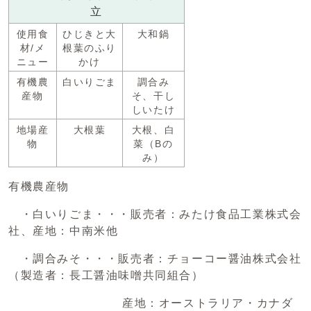
立
使用食
ひじきと大
大和鍋
材/メ
根葉のふり
ニュー
かけ
有機農
白いりごま
調合み
産物
そ、干し
しいたけ
地場産
大根葉
大根、白
物
菜（Bの
み）
有機農産物
・白いりごま・・・販売者：みたけ食品工業株式会
社、産地：中南米他
・調合みそ・・・販売者：チョーコー醤油株式会社
（製造者：長工醤油味噌共同組合）
産地：オーストラリア・カナダ