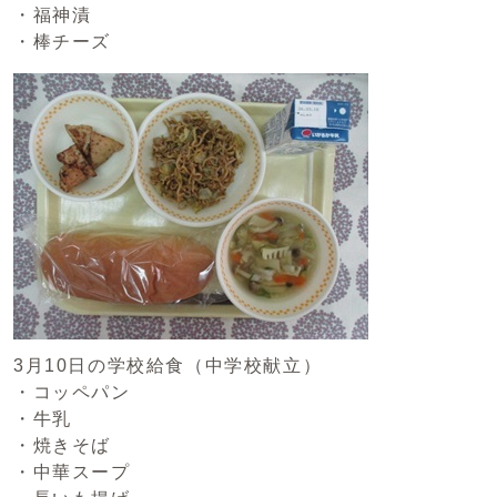
・福神漬
・棒チーズ
3月10日の学校給食（中学校献立）
・コッペパン
・牛乳
・焼きそば
・中華スープ