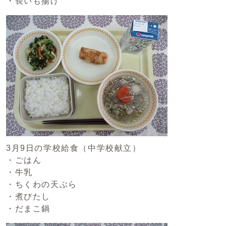
・長いも揚げ
3月9日の学校給食（中学校献立）
・ごはん
・牛乳
・ちくわの天ぷら
・煮びたし
・だまこ鍋