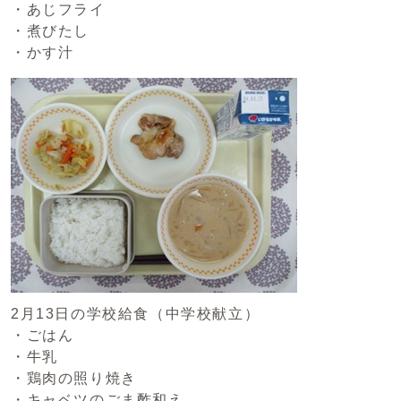
・あじフライ
・煮びたし
・かす汁
2月13日の学校給食（中学校献立）
・ごはん
・牛乳
・鶏肉の照り焼き
・キャベツのごま酢和え