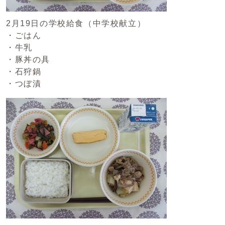
2月19日の学校給食（中学校献立）
・ごはん
・牛乳
・豚丼の具
・石狩鍋
・つぼ漬