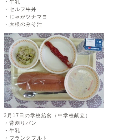
・牛乳
・セルフ牛丼
・じゃがツナマヨ
・大根のみそ汁
3月17日の学校給食（中学校献立）
・背割りパン
・牛乳
・フランクフルト