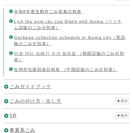
令和8年度生駒市ごみ収集日程表
Lịch thu gom rác của thành phố Ikoma（ベトナ
ム語版のごみ分別表）
Garbage collection schedule in Ikoma city（英語
版のごみ分別表）
이코 마시 쓰레기 수거 일정표 （韓国語版のごみ分別
表）
生驹市垃圾回收日程表 （中国語版のごみ分別表）
ごみガイドブック
ごみの分け方・出し方
表示
5R
表示
事業系ごみ