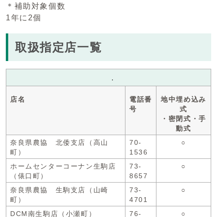
＊補助対象個数
1年に2個
取扱指定店一覧
.
店名
電話番
地中埋め込み
号
式
・密閉式・手
動式
奈良県農協 北倭支店（高山
70-
○
町）
1536
ホームセンターコーナン生駒店
73-
○
（俵口町）
8657
奈良県農協 生駒支店（山崎
73-
○
町）
4701
DCM南生駒店（小瀬町）
76-
○