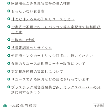
家庭用生ごみ処理容器等の購入補助
もったいない食器市
【まだ使えるもの】をリユースしよう
ご家庭で不用になったパソコン等を宅配便で無料回収
します
生駒市5R情報
携帯電話等のリサイクル
使用済インクカートリッジ回収にご協力ください
食器のリユース品即売コーナー設置について
剪定枝粉砕機の貸出しについて
リユースできる家具などの回収を行っています
プラスチック製容器包装ごみ、ミックスペーパーの分
別に関するチラシ
ごみ収集日程表
表示