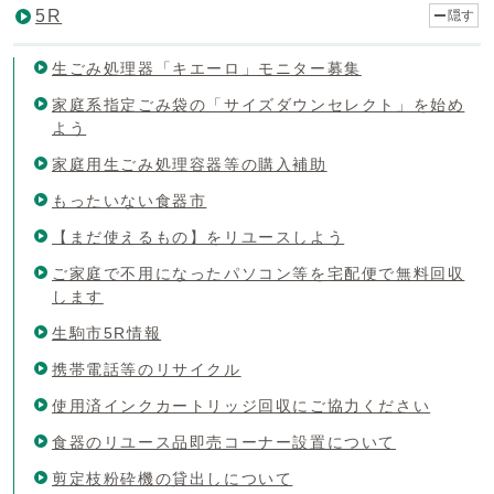
5R
隠す
生ごみ処理器「キエーロ」モニター募集
家庭系指定ごみ袋の「サイズダウンセレクト」を始め
よう
家庭用生ごみ処理容器等の購入補助
もったいない食器市
【まだ使えるもの】をリユースしよう
ご家庭で不用になったパソコン等を宅配便で無料回収
します
生駒市5R情報
携帯電話等のリサイクル
使用済インクカートリッジ回収にご協力ください
食器のリユース品即売コーナー設置について
剪定枝粉砕機の貸出しについて