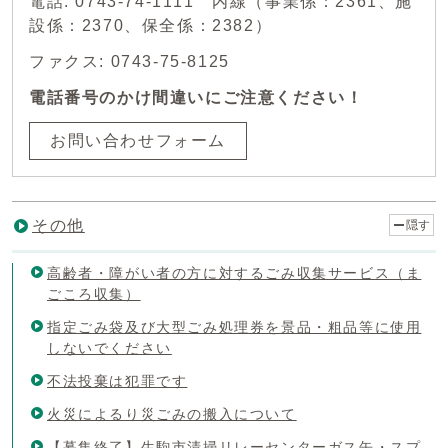
電話: 0743-74-1111 内線（事業係：2361、施
設係：2370、保全係：2382）
ファクス: 0743-75-8125
電話番号のかけ間違いにご注意ください！
お問い合わせフォーム
その他
隠す
高齢者・障がい者の方に対するごみ収集サービス（ま
ごころ収集）
指定ごみ袋及び大型ごみ処理券を景品・粗品等に使用
しないでください
不法投棄は犯罪です
火災によるり災ごみの搬入について
【募集終了】生駒市清掃リレーセンターガス缶・スプ