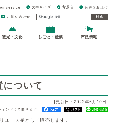
文字サイズ
背景色
ion service
音声読み上げ
検索
お問い合わせ
観光・文化
しごと・産業
市政情報
置について
[更新日：2022年6月10日]
ウィンドウで開きます
をリユース品として販売します。