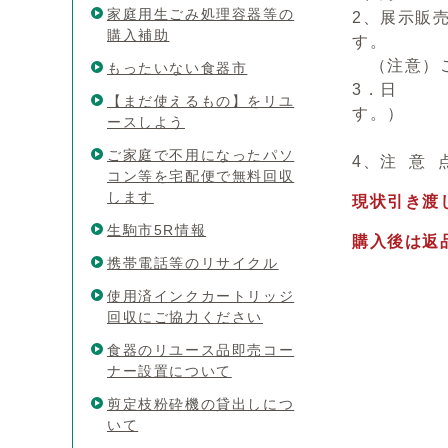
家庭用生ごみ処理容器等の
2、展示販
購入補助
す
（注意）ご
もったいない食器市
3．日 時
【まだ使えるもの】をリユ
す。）
ースしよう
時間
ご家庭で不用になったパソ
4、注 意
コン等を宅配便で無料回収
します
現状引き渡
生駒市5R情報
購入後は返
携帯電話等のリサイクル
使用済インクカートリッジ
回収にご協力ください
食器のリユース品即売コー
ナー設置について
剪定枝粉砕機の貸出しにつ
いて