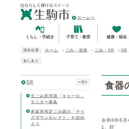
ホームへ
くらし・手続き
子育て・教育
健康・福祉
ホーム
ごみ・道路
ごみ・5R
5R
現在位置
あしあと
5R
隠す
食器
生ごみ処理器「キエーロ」
モニター募集
家庭系指定ごみ袋の「サイ
ズダウンセレクト」を始め
令和4年6
よう
1、対 