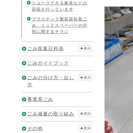
リユースできる家具などの
回収を行っています
プラスチック製容器包装ご
み、ミックスペーパーの分
別に関するチラシ
ごみ収集日程表
表示
ごみガイドブック
ごみの分け方・出し
表示
方
事業系ごみ
ごみ減量の取り組み
表示
その他
表示