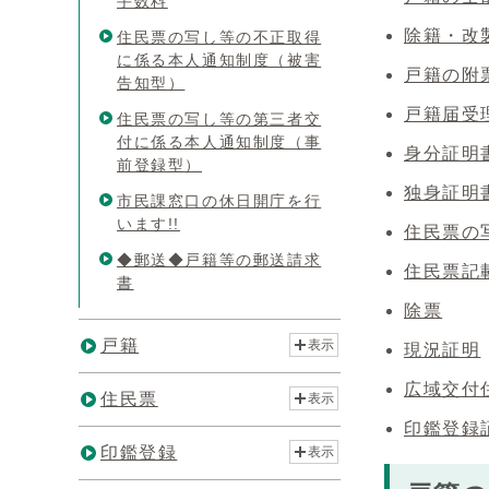
手数料
除籍・改
住民票の写し等の不正取得
に係る本人通知制度（被害
戸籍の附
告知型）
戸籍届受
住民票の写し等の第三者交
付に係る本人通知制度（事
身分証明
前登録型）
独身証明
市民課窓口の休日開庁を行
います!!
住民票の
◆郵送◆戸籍等の郵送請求
住民票記
書
除票
戸籍
表示
現況証明
広域交付
住民票
表示
印鑑登録
印鑑登録
表示