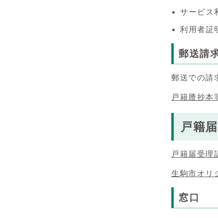
サービス
利用者証
郵送請
郵送での請
戸籍謄抄本
戸籍届
戸籍届受理
生駒市オリ
窓口