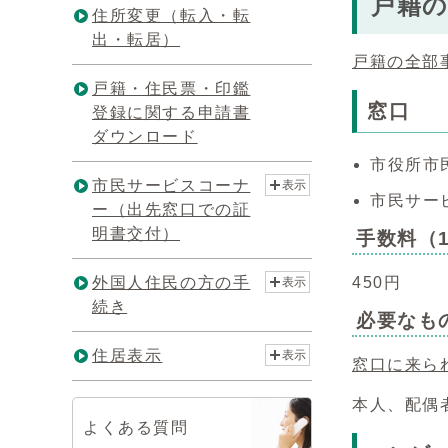
戸籍の
住所変更（転入・転
出・転居）
戸籍の全部
戸籍・住民票・印鑑
窓口
登録に関する申請書
ダウンロード
市役所市
市民サービスコーナ
表示
市民サー
ー（出先窓口での証
明書交付）
手数料（
外国人住民の方の手
450円
表示
続き
必要なも
住居表示
表示
窓口に来ら
本人、配偶
よくある質問