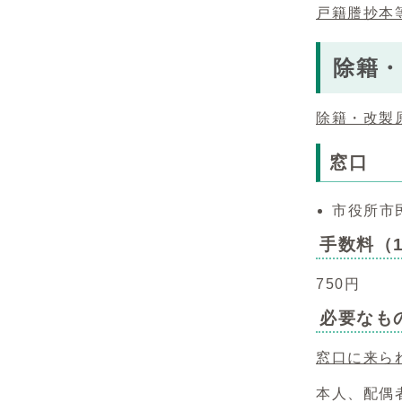
戸籍謄抄本
除籍・
除籍・改製
窓口
市役所市
手数料（
750円
必要なも
窓口に来ら
本人、配偶