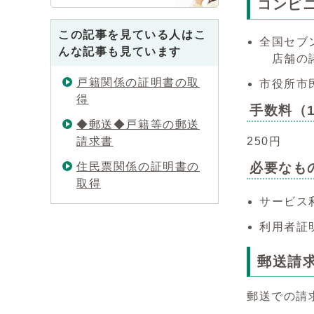
コンビ
この記事を見ている人はこ
全国セブ
んな記事も見ています
店舗の諸
戸籍関係の証明書の取
市役所市
得
手数料（
◆郵送◆戸籍等の郵送
請求書
250円
住民票関係の証明書の
必要なも
取得
サービス
利用者証
郵送請
郵送での請