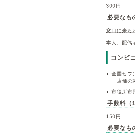
300円
必要なも
窓口に来ら
本人、配偶
コンビ
全国セブ
店舗の諸
市役所市
手数料（
150円
必要なも