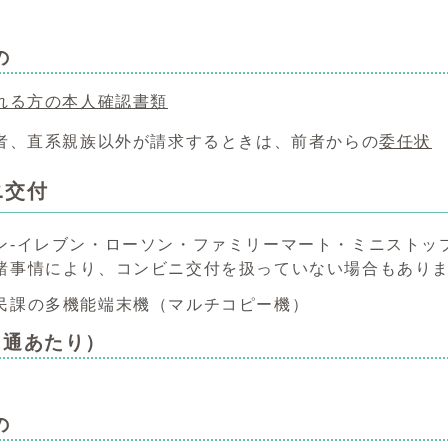
の
れる方の本人確認書類
者、直系親族以外が請求するときは、前者からの
委任状
ニ交付
ン-イレブン・ローソン・ファミリーマート・ミニストッ
事情により、コンビニ交付を扱っていない場合もあり
民課の多機能端末機（マルチコピー機）
1通あたり）
の