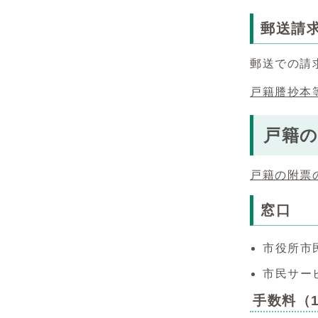
郵送請
郵送での請
戸籍謄抄本
戸籍
戸籍の附票
窓口
市役所市
市民サー
手数料（