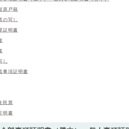
製原戸籍
票の写し
理証明書
書
書
写し
載事項証明書
住民票
証明書