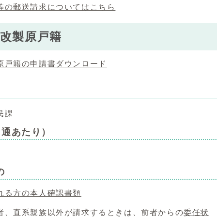
等の郵送請求についてはこちら
改製原戸籍
原戸籍の申請書ダウンロード
民課
1通あたり）
の
れる方の本人確認書類
者、直系親族以外が請求するときは、前者からの
委任状