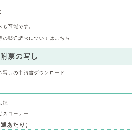
求
求も可能です。
等の郵送請求についてはこちら
の附票の写し
の写しの申請書ダウンロード
民課
ビスコーナー
1通あたり）