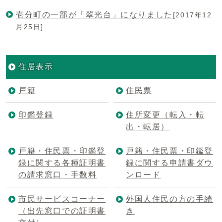
壱分町の一部が「翠光台」になりました
[2017年12
月25日]
住居表示
戸籍
住民票
印鑑登録
住所変更（転入・転
出・転居）
戸籍・住民票・印鑑登
戸籍・住民票・印鑑登
録に関する各種証明書
録に関する申請書ダウ
の請求窓口・手数料
ンロード
市民サービスコーナー
外国人住民の方の手続
（出先窓口での証明書
き