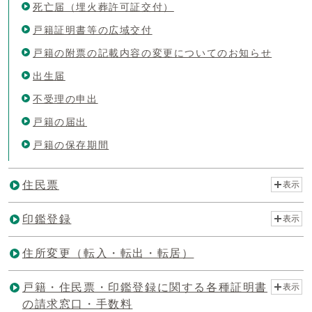
死亡届（埋火葬許可証交付）
戸籍証明書等の広域交付
戸籍の附票の記載内容の変更についてのお知らせ
出生届
不受理の申出
戸籍の届出
戸籍の保存期間
住民票
表示
印鑑登録
表示
住所変更（転入・転出・転居）
戸籍・住民票・印鑑登録に関する各種証明書
表示
の請求窓口・手数料