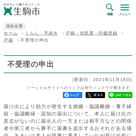
検索
メニュー
現在位置
ホーム
くらし・手続き
戸籍・住民票・印鑑登録
戸籍
不受理の申出
不受理の申出
[更新日：2021年11月18日]
ソーシャルサイトへのリンクは別ウィンドウで開きます
届け出により効力が発生する婚姻・協議離婚・養子縁
組・協議離縁・認知の届出について、本人に届け出の
意志がないのに届出人の一方または相手方などの関係
者や第三者から勝手に届書を提出するおそれがある場
合、あるいは本人が届書に署名していたが届け出前に