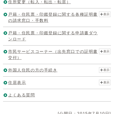
住所変更（転入・転出・転居）
戸籍・住民票・印鑑登録に関する各種証明書
表示
の請求窓口・手数料
戸籍・住民票・印鑑登録に関する申請書ダウ
ンロード
市民サービスコーナー（出先窓口での証明書
表示
交付）
外国人住民の方の手続き
表示
住居表示
表示
よくある質問
[公開日：2015年7月10日]