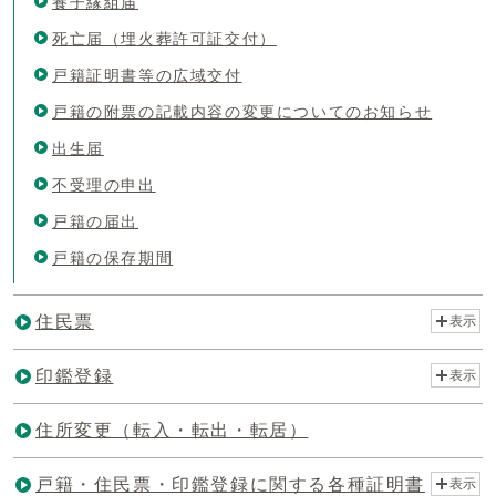
養子縁組届
死亡届（埋火葬許可証交付）
戸籍証明書等の広域交付
戸籍の附票の記載内容の変更についてのお知らせ
出生届
不受理の申出
戸籍の届出
戸籍の保存期間
住民票
表示
印鑑登録
表示
住所変更（転入・転出・転居）
戸籍・住民票・印鑑登録に関する各種証明書
表示