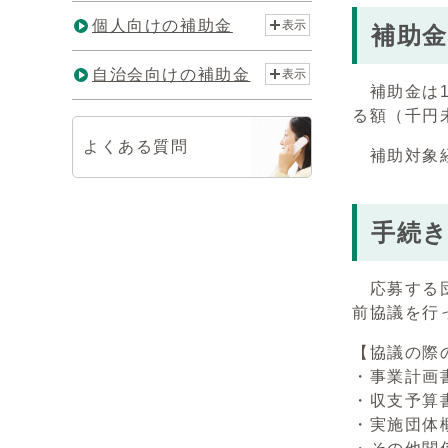
個人向けの補助金
表示
補助
自治会向けの補助金
表示
補助金は1
る額（千円未
よくある質問
補助対象経
手続
応募する団
前協議を行
【協議の際
・事業計画
・収支予算
・実施団体