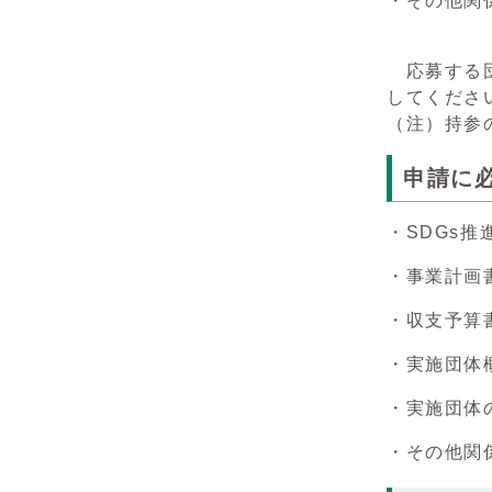
・その他関
応募する団
してくださ
（注）持参
申請に
・SDGs
・事業計画
・収支予算
・実施団体
・実施団体
・その他関