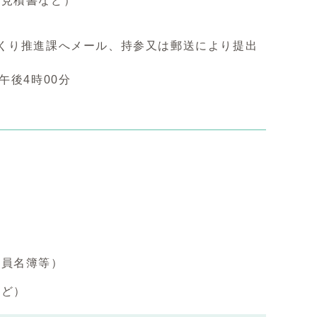
の見積書など）
くり推進課へメール、持参又は郵送により提出
午後4時00分
会員名簿等）
など）