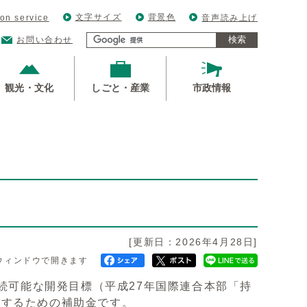
文字サイズ
背景色
ion service
音声読み上げ
検索
お問い合わせ
観光・文化
しごと・産業
市政情報
[更新日：2026年4月28日]
ウィンドウで開きます
続可能な開発目標（平成27年国際連合本部「持
援するための補助金です。