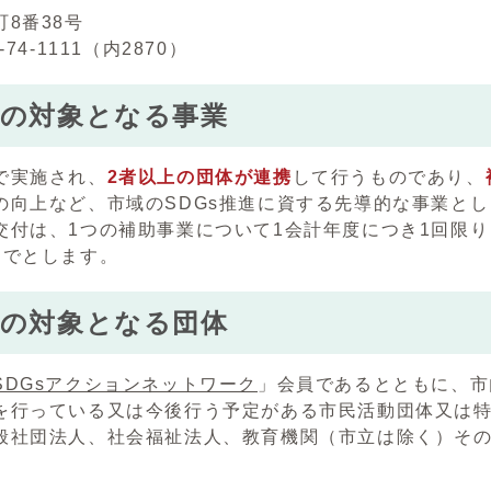
8番38号
-74-1111（内2870）
金の対象となる事業
で実施され、
2者以上の団体が連携
して行うものであり、
の向上など、市域のSDGs推進に資する先導的な事業と
付は、1つの補助事業について1会計年度につき1回限り
までとします。
金の対象となる団体
SDGsアクションネットワーク
」会員であるとともに、市
を行っている又は今後行う予定がある市民活動団体又は
般社団法人、社会福祉法人、教育機関（市立は除く）そ
。