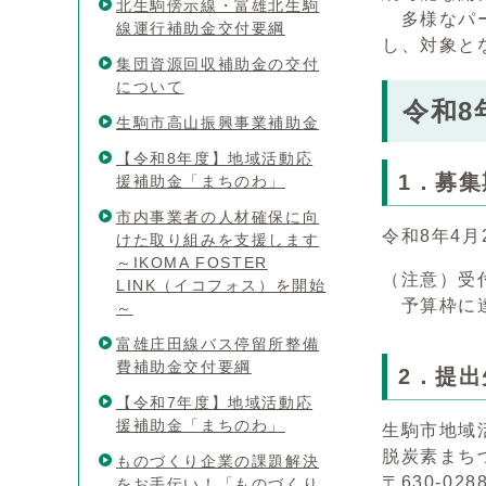
北生駒傍示線・富雄北生駒
多様なパー
線運行補助金交付要綱
し、対象と
集団資源回収補助金の交付
について
令和8
生駒市高山振興事業補助金
【令和8年度】地域活動応
1．募集
援補助金「まちのわ」
市内事業者の人材確保に向
令和8年4月
けた取り組みを支援します
～IKOMA FOSTER
（注意）受
LINK（イコフォス）を開始
予算枠に達
～
富雄庄田線バス停留所整備
費補助金交付要綱
2．提出
【令和7年度】地域活動応
援補助金「まちのわ」
生駒市地域
脱炭素まち
ものづくり企業の課題解決
〒630-028
をお手伝い！「ものづくり