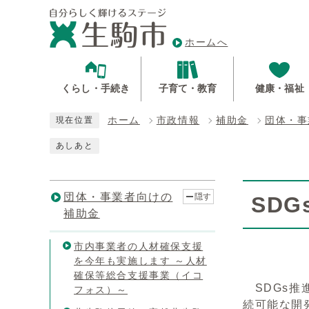
ホームへ
くらし・手続き
子育て・教育
健康・福祉
ホーム
市政情報
補助金
団体・事
現在位置
あしあと
団体・事業者向けの
隠す
SD
補助金
市内事業者の人材確保支援
を今年も実施します ～人材
確保等総合支援事業（イコ
SDGs推
フォス）～
続可能な開