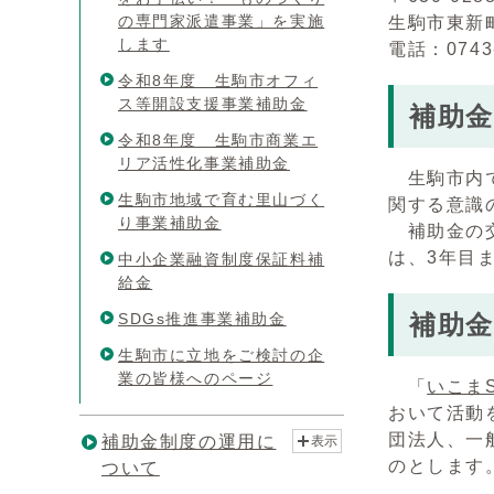
の専門家派遣事業」を実施
生駒市東新町
します
電話：0743
令和8年度 生駒市オフィ
ス等開設支援事業補助金
補助
令和8年度 生駒市商業エ
リア活性化事業補助金
生駒市内
生駒市地域で育む里山づく
関する意識
り事業補助金
補助金の交
は、3年目
中小企業融資制度保証料補
給金
SDGs推進事業補助金
補助
生駒市に立地をご検討の企
業の皆様へのページ
「
いこま
おいて活動
団法人、一
補助金制度の運用に
表示
のとします
ついて