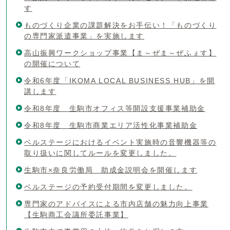
す
ものづくり企業の課題解決をお手伝い！「ものづくり
の専門家派遣事業」を実施します
高山振興ワークショップ事業【ま～ぜま～ぜふぇす】
の開催について
令和6年度「IKOMA LOCAL BUSINESS HUB」を開
講します
令和8年度 生駒市オフィス等開設支援事業補助金
令和8年度 生駒市商業エリア活性化事業補助金
ベルステージにおけるイベント実施時の音響機器等の
取り扱いに関してルールを変更しました。
生駒市×奈良労働局 助成金説明会を開催します
ベルステージの予約受付期間を変更しました。
専門家のアドバイスによる市内店舗の魅力向上事業
【生駒商工会議所委託事業】