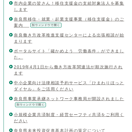
市内企業の皆さん！移住支援金の支給対象法人を募集
します
奈良県移住・就業・起業支援事業（移住支援金）のご
案内
別ウィンドウで開く
奈良働き方改革推進支援センターによる出張相談が始
まります
ポータルサイト「確かめよう 労働条件」ができまし
た。
2019年4月1日から働き方改革関連法が順次施行され
ます
中小企業向け法律相談予約サービス「ひまわりほっと
ダイヤル」をご活用ください
奈良県事業承継ネットワーク事務局が開設されました
別ウィンドウで開く
小規模企業共済制度・経営セーフティ共済をご利用く
ださい
奈良県未来投資促進基本計画の策定について