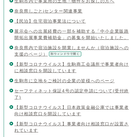
生駒市内で事業用の土地・物件をお探しの方へ
奈良県しごとiセンター関連事業
【民泊】住宅宿泊事業法について
展示会への出展経費の一部を補助する「中小企業販路
開拓出展事業費補助金」の募集を開始いたしました。
奈良県内で宿泊施設を開業しませんか（宿泊施設への
支援のページ）
別ウィンドウで開く
【新型コロナウイルス】生駒商工会議所で事業者向け
に相談窓口を開設しています
生駒市に立地をご検討の企業の皆様へのページ
セーフティネット保証4号の認定申請について(受付終
了)
【新型コロナウイルス】日本政策金融公庫では事業者
向け相談窓口を開設しています
【新型コロナウイルス】事業者向け相談窓口が設置さ
れています