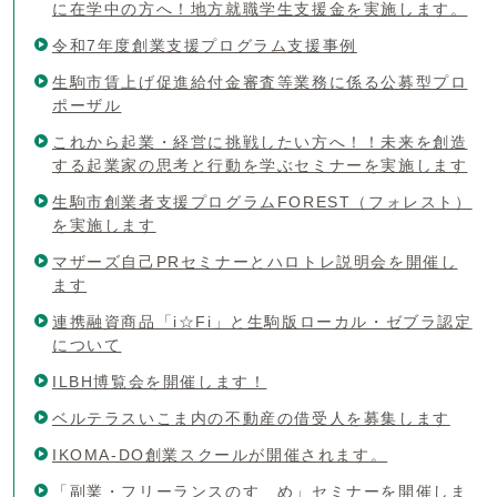
に在学中の方へ！地方就職学生支援金を実施します。
令和7年度創業支援プログラム支援事例
生駒市賃上げ促進給付金審査等業務に係る公募型プロ
ポーザル
これから起業・経営に挑戦したい方へ！！未来を創造
する起業家の思考と行動を学ぶセミナーを実施します
生駒市創業者支援プログラムFOREST（フォレスト）
を実施します
マザーズ自己PRセミナーとハロトレ説明会を開催し
ます
連携融資商品「i☆Fi」と生駒版ローカル・ゼブラ認定
について
ILBH博覧会を開催します！
ベルテラスいこま内の不動産の借受人を募集します
IKOMA-DO創業スクールが開催されます。
「副業・フリーランスのすゝめ」セミナーを開催しま