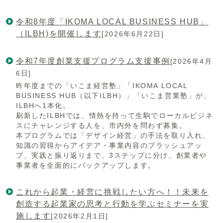
令和8年度「IKOMA LOCAL BUSINESS HUB」
（ILBH)を開催します
[2026年6月22日]
令和7年度創業支援プログラム支援事例
[2026年4月
6日]
昨年度までの「いこま経営塾」「IKOMA LOCAL
BUSINESS HUB（以下ILBH）」「いこま営業塾」が、
ILBHへ1本化。
刷新したILBHでは、情熱を持って生駒でローカルビジネ
スにチャレンジする人を、市内外を問わず募集。
本プログラムでは「デザイン経営」の手法を取り入れ、
知識の習得からアイデア・事業内容のブラッシュアッ
プ、実践と振り返りまで、3ステップに分け、創業者や
事業者を全面的にバックアップします。
これから起業・経営に挑戦したい方へ！！未来を
創造する起業家の思考と行動を学ぶセミナーを実
施します
[2026年2月1日]