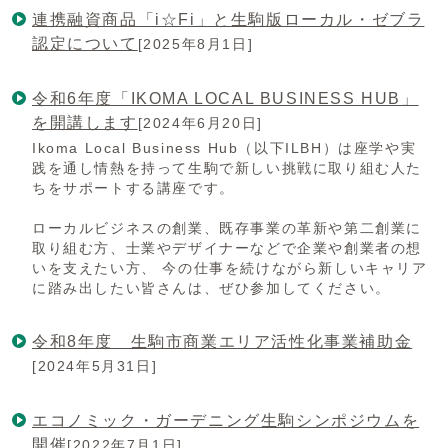
連携融資商品「i☆Fi」と生駒版ローカル・ゼブラ
認定について
[2025年8月1日]
令和6年度「IKOMA LOCAL BUSINESS HUB」
を開講します
[2024年6月20日]
Ikoma Local Business Hub（以下ILBH）は座学や実
践を通し情熱を持って生駒で新しい挑戦に取り組む人た
ちをサポートする講座です。
ローカルビジネスの創業、既存事業の革新や第二創業に
取り組む方、士業やデザイナーなどで企業や創業者の想
いを支えたい方、 今の仕事を続けながら新しいキャリア
に踏み出したい皆さんは、ぜひ参加してください。
令和8年度 生駒市商業エリア活性化事業補助金
[2024年5月31日]
エコノミック・ガーデニング生駒シンポジウムを
開催
[2022年7月1日]