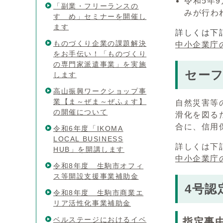
令和5年
「副業・フリーランスの
みが行わ
すゝめ」セミナーを開催し
ます
詳しくは下
ものづくり企業の課題解決
中小企業庁
をお手伝い！「ものづくり
の専門家派遣事業」を実施
セーフ
します
高山振興ワークショップ事
業【ま～ぜま～ぜふぇす】
自然災害等
の開催について
滑化を図る
合に、信用
令和6年度「IKOMA
LOCAL BUSINESS
詳しくは下
HUB」を開講します
中小企業庁
令和8年度 生駒市オフィ
ス等開設支援事業補助金
4号認
令和8年度 生駒市商業エ
リア活性化事業補助金
ベルステージにおけるイベ
指定事