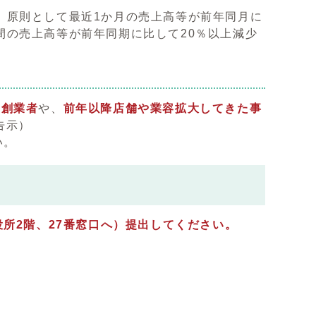
、原則として最近1か月の売上高等が前年同月に
間の売上高等が前年同期に比して20％以上減少
い創業者
や、
前年以降店舗や業容拡大してきた事
告示）
い。
所2階、27番
窓口へ
）提出してください。