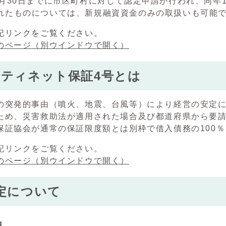
9月30日までに市区町村に対して認定申請が行われ、同年
れたものについては、新規融資資金のみの取扱いも可能
記リンクをご覧ください。
のページ
（別ウインドウで開く）
ティネット保証4号とは
の突発的事由（噴火、地震、台風等）により経営の安定
ため、災害救助法が適用された場合及び都道府県から要
保証協会が通常の保証限度額とは別枠で借入債務の100
記リンクをご覧ください。
のページ
（別ウインドウで開く）
定について
由