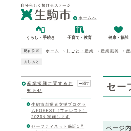
ホームへ
くらし・手続き
子育て・教育
健康・福祉
ホーム
しごと・産業
産業振興
産
現在位置
あしあと
産業振興に関するお
隠す
セー
知らせ
生駒市創業者支援プログラ
ムFOREST（フォレスト）
2026を実施します
セーフティネット保証1号
ページ