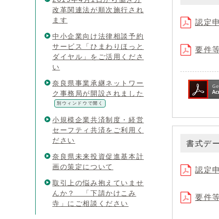
改革関連法が順次施行され
ます
認定
中小企業向け法律相談予約
サービス「ひまわりほっと
要件
ダイヤル」をご活用くださ
い
奈良県事業承継ネットワー
ク事務局が開設されました
別ウィンドウで開く
小規模企業共済制度・経営
セーフティ共済をご利用く
ださい
書式デ
奈良県未来投資促進基本計
画の策定について
認定
取引上の悩み抱えていませ
んか？ 「下請かけこみ
要件
寺」にご相談ください