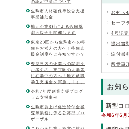
の認定申請について
生駒市人材確保等総合支援
お知ら
事業補助金
セーフ
地元企業8社による合同就
職面接会を開催します
4号認
東京23区から生駒市への移
提出書
住をお考えの方へ！移住支
添付書
援金制度をご存知ですか？
奈良県内の企業への就職を
留意事
お考えの、東京圏の大学等
に在学中の方へ！地方就職
学生支援金を実施します。
お知
令和7年度創業支援プログ
ラム支援事例
新型コ
生駒市賃上げ促進給付金審
査等業務に係る公募型プロ
令和6年6
ポーザル
これから起業・経営に挑戦