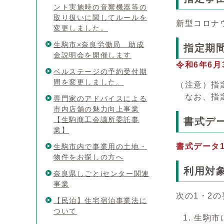
ント実施時の音響機器等の
取り扱いに関してルールを
新型コロナ
変更しました。
生駒市×奈良労働局 助成
指定期
金説明会を開催します
令和6年6
ベルステージの予約受付期
間を変更しました。
（注意）指
なお、指定
専門家のアドバイスによる
市内店舗の魅力向上事業
【生駒商工会議所委託事
書式デ
業】
書式データ
生駒市内で事業用の土地・
物件をお探しの方へ
利用対
奈良県しごとiセンター関連
事業
次の1・2
【民泊】住宅宿泊事業法に
ついて
生駒市