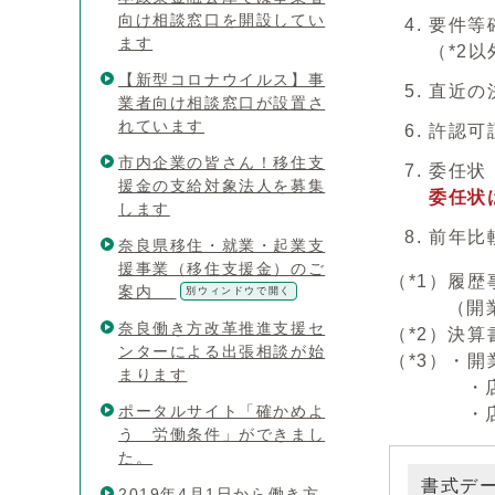
向け相談窓口を開設してい
要件等
ます
（*2
【新型コロナウイルス】事
直近の
業者向け相談窓口が設置さ
れています
許認可
市内企業の皆さん！移住支
委任状
援金の支給対象法人を募集
委任状
します
前年比
奈良県移住・就業・起業支
援事業（移住支援金）のご
（*1）履
案内
別ウィンドウで開く
（開業届の
奈良働き方改革推進支援セ
（*2）決
ンターによる出張相談が始
（*3）・
まります
・店舗や
ポータルサイト「確かめよ
・店舗の
う 労働条件」ができまし
た。
書式デ
2019年4月1日から働き方