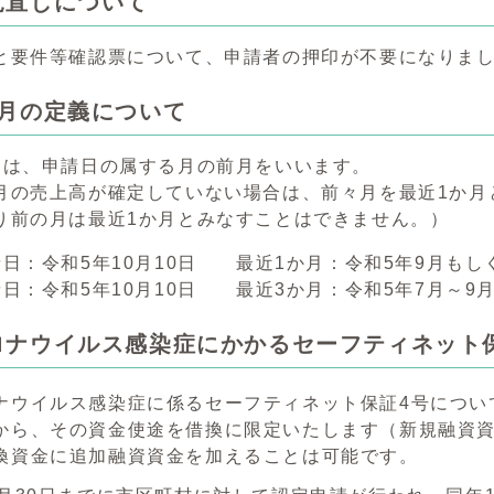
見直しについて
と要件等確認票について、申請者の押印が不要になりま
か月の定義について
とは、申請日の属する月の前月をいいます。
月の売上高が確定していない場合は、前々月を最近1か月
り前の月は最近1か月とみなすことはできません。）
請日：令和5年10月10日 最近1か月：令和5年9月もし
請日：令和5年10月10日 最近3か月：令和5年7月～9
ロナウイルス感染症にかかるセーフティネット
ナウイルス感染症に係るセーフティネット保証4号について
から、その資金使途を借換に限定いたします（新規融資資
換資金に追加融資資金を加えることは可能です。