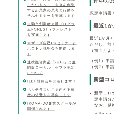
押印の
したい方へ！！未来を創造
する起業家の思考と行動を
認定申請書
学ぶセミナーを実施します
生駒市創業者支援プログラ
最近1
ムFOREST（フォレスト）
を実施します
最近1か月
マザーズ自己PRセミナーと
ただし、前
ハロトレ説明会を開催しま
（前々月よ
す
（例1）申
連携融資商品「i☆Fi」と生
（例2）申
駒版ローカル・ゼブラ認定
について
新型コ
ILBH博覧会を開催します！
ベルテラスいこま内の不動
新型コロ
産の借受人を募集します
定申請分
IKOMA-DO創業スクールが
なお、借
開催されます。