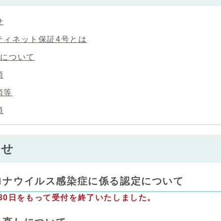
せ
ティネット保証4号とは
定について
類
類等
項
らせ
ロナウイルス感染症に係る認定について
月30日をもって受付を終了いたしました。