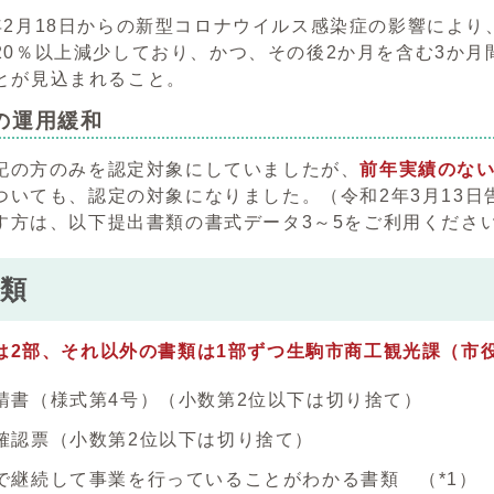
年2月18日からの新型コロナウイルス感染症の影響により
20％以上減少しており、かつ、その後2か月を含む3か月
とが見込まれること。
の運用緩和
記の方のみを認定対象にしていましたが、
前年実績のな
ついても、認定の対象になりました。（令和2年3月13日
す方は、以下提出書類の書式データ3～5をご利用くださ
類
は2部、それ以外の書類は1部ずつ生駒市商工観光課（市役
請書（様式第4号）（小数第2位以下は切り捨て）
確認票（小数第2位以下は切り捨て）
で継続して事業を行っていることがわかる書類 （*1）