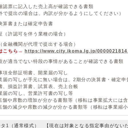
確認票に記入した売上高が確認できる書類
以外で提出の場合は、内訳が分かるようにしてください）
決算書または確定申告書
証（許認可を伴う業種の場合）
（金融機関が代理で提出する場合）
はこちら→
https://www.city.ikoma.lg.jp/0000021814
較が適当でない特段の事情があることが確認できる書類 (
歴事項全部証明書、開業届の写し
写しが手元に無い場合は、2期分の決算書・確定申告
算書、損益計算書、試算表、売上台帳
開業届の写し、営業許可書の写し等
席数の増加が分かる書類等（移転は事業拡大には含
減少や席数の減少が分かる書類等（移転は事業縮小
ータ1（通常様式） 【現在は対象となる指定事由がない