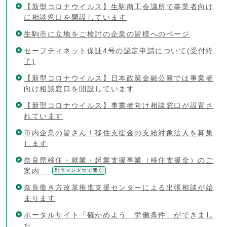
【新型コロナウイルス】生駒商工会議所で事業者向け
に相談窓口を開設しています
生駒市に立地をご検討の企業の皆様へのページ
セーフティネット保証4号の認定申請について(受付終
了)
【新型コロナウイルス】日本政策金融公庫では事業者
向け相談窓口を開設しています
【新型コロナウイルス】事業者向け相談窓口が設置さ
れています
市内企業の皆さん！移住支援金の支給対象法人を募集
します
奈良県移住・就業・起業支援事業（移住支援金）のご
案内
別ウィンドウで開く
奈良働き方改革推進支援センターによる出張相談が始
まります
ポータルサイト「確かめよう 労働条件」ができまし
た。