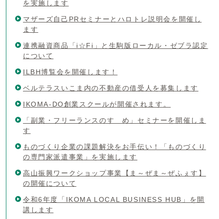
を実施します
マザーズ自己PRセミナーとハロトレ説明会を開催し
ます
連携融資商品「i☆Fi」と生駒版ローカル・ゼブラ認定
について
ILBH博覧会を開催します！
ベルテラスいこま内の不動産の借受人を募集します
IKOMA-DO創業スクールが開催されます。
「副業・フリーランスのすゝめ」セミナーを開催しま
す
ものづくり企業の課題解決をお手伝い！「ものづくり
の専門家派遣事業」を実施します
高山振興ワークショップ事業【ま～ぜま～ぜふぇす】
の開催について
令和6年度「IKOMA LOCAL BUSINESS HUB」を開
講します