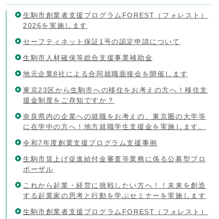
生駒市創業者支援プログラムFOREST（フォレスト）
2026を実施します
セーフティネット保証1号の認定申請について
生駒市人材確保等総合支援事業補助金
地元企業8社による合同就職面接会を開催します
東京23区から生駒市への移住をお考えの方へ！移住支
援金制度をご存知ですか？
奈良県内の企業への就職をお考えの、東京圏の大学等
に在学中の方へ！地方就職学生支援金を実施します。
令和7年度創業支援プログラム支援事例
生駒市賃上げ促進給付金審査等業務に係る公募型プロ
ポーザル
これから起業・経営に挑戦したい方へ！！未来を創造
する起業家の思考と行動を学ぶセミナーを実施します
生駒市創業者支援プログラムFOREST（フォレスト）