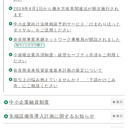
2019年4月1日から働き方改革関連法が順次施行され
ます
中小企業向け法律相談予約サービス「ひまわりほっと
ダイヤル」をご活用ください
奈良県事業承継ネットワーク事務局が開設されました
別ウィンドウで開く
小規模企業共済制度・経営セーフティ共済をご利用く
ださい
奈良県未来投資促進基本計画の策定について
取引上の悩み抱えていませんか？ 「下請かけこみ
寺」にご相談ください
中小企業融資制度
表示
先端設備等導入計画に関するお知らせ
表示