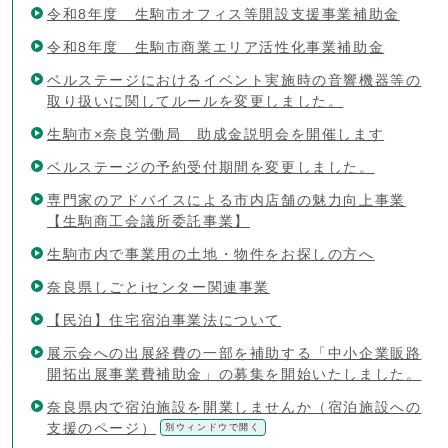
令和8年度 生駒市オフィス等開設支援事業補助金
令和8年度 生駒市商業エリア活性化事業補助金
ベルステージにおけるイベント実施時の音響機器等の
取り扱いに関してルールを変更しました。
生駒市×奈良労働局 助成金説明会を開催します
ベルステージの予約受付期間を変更しました。
専門家のアドバイスによる市内店舗の魅力向上事業
【生駒商工会議所委託事業】
生駒市内で事業用の土地・物件をお探しの方へ
奈良県しごとiセンター関連事業
【民泊】住宅宿泊事業法について
展示会への出展経費の一部を補助する「中小企業販路
開拓出展事業費補助金」の募集を開始いたしました。
奈良県内で宿泊施設を開業しませんか（宿泊施設への
支援のページ）
別ウィンドウで開く