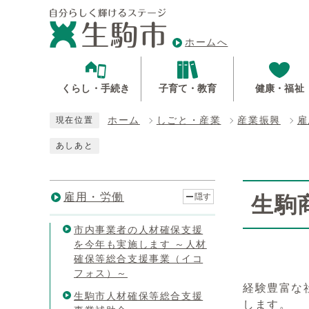
ホームへ
くらし・手続き
子育て・教育
健康・福祉
ホーム
しごと・産業
産業振興
雇
現在位置
あしあと
雇用・労働
隠す
⽣駒
市内事業者の人材確保支援
を今年も実施します ～人材
確保等総合支援事業（イコ
フォス）～
経験豊富な
生駒市人材確保等総合支援
します。