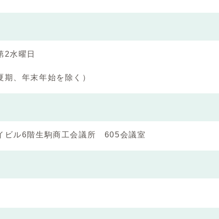
第2水曜日
夏期、年末年始を除く）
イビル6階⽣駒商⼯会議所 605会議室