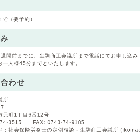
件まで（要予約）
込み
1週間前までに、⽣駒商⼯会議所まで電話にてお申し込み
お一人様45分までといたします。
い合わせ
議所
57
元町1丁目6番12号
-74-3515 FAX: 0743-74-9185
ジ：
社会保険労務士の定例相談 - 生駒商工会議所 (ikomacci