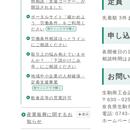
定員
間相談・支援コーナー」が
開設されました
ポータルサイト「確かめよ
先着順 3
う 労働条件」をご利用く
ださい
別ウィンドウで開く
申し
労働条件相談ほっとライン
にご相談ください
各開催⽇の
取引上の悩み抱えていませ
相談時間は
んか？ 「下請かけこみ
寺」にご相談ください
お問
地域中小企業の人材確保・
定着支援事業
別ウィンドウで開く
⽣駒商⼯会
飲食店等の営業許可
〒630－02
奈良県⽣駒市
電話: 0743
産業振興に関するお
表示
ホームペー
知らせ