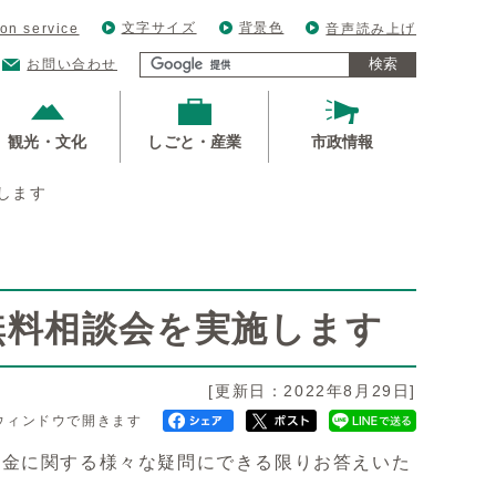
文字サイズ
背景色
ion service
音声読み上げ
検索
お問い合わせ
観光・文化
しごと・産業
市政情報
します
無料相談会を実施します
[更新日：2022年8月29日]
ウィンドウで開きます
年金に関する様々な疑問にできる限りお答えいた