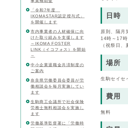
事業補助金
「令和7年度
日時
IKOMASTAR認定授与式」
を開催します
市内事業者の人材確保に向
原則、隔月
けた取り組みを支援します
14時～17時
～IKOMA FOSTER
（祝祭日、
LINK（イコフォス）を開始
～
場所
中小企業退職金共済制度の
ご案内
⽣駒セイセ
奈良県労働委員会委員が労
働相談会を毎月実施してい
ます
費用
⽣駒商⼯会議所で社会保険
労務⼠無料相談会を実施し
無料
ます
労働基準監督署に「労働時