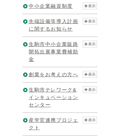
中小企業融資制度
表示
先端設備等導入計画
表示
に関するお知らせ
生駒市中小企業販路
表示
開拓出展事業費補助
金
創業をお考えの方へ
表示
生駒市テレワーク&
表示
インキュベーション
センター
産学官連携プロジェ
表示
クト