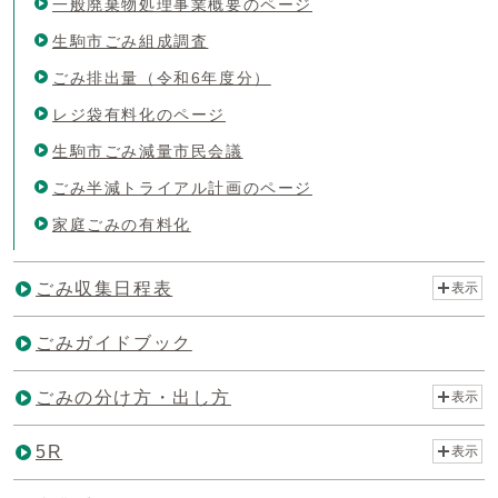
一般廃棄物処理事業概要のページ
生駒市ごみ組成調査
ごみ排出量（令和6年度分）
レジ袋有料化のページ
生駒市ごみ減量市民会議
ごみ半減トライアル計画のページ
家庭ごみの有料化
ごみ収集日程表
表示
ごみガイドブック
ごみの分け方・出し方
表示
5R
表示