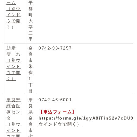
ーム
平
（別ウ
群
インド
町
ウで開
大
く）
字
三
里
助産
奈
0742-93-7257
所 わ
良
（別ウ
市
インド
朱
ウで開
雀
く）
1
丁
目
奈良県
奈
0742-46-6001
総合医
良
療セン
県
【申込フォーム】
ター
奈
https://forms.gle/1gyA8iTinS2v7cDU9
（別ウ
良
ウインドウで開く）
インド
市
ウで開
七