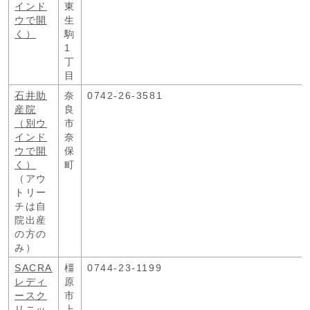
インド
東
ウで開
生
く）
駒
1
丁
目
石井助
奈
0742-26-3581
産院
良
（別ウ
市
インド
奈
ウで開
保
く）
町
（アウ
トリー
チは自
院出産
の方の
み）
SACRA
橿
0744-23-1199
レディ
原
ースク
市
リニッ
上