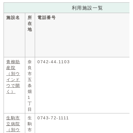
利用施設一覧
施設名
所
電話番号
在
地
青柳助
奈
0742-44₋1103
産院
良
（別ウ
市
インド
五
ウで開
条
く）
畑
1
丁
目
生駒市
生
0743-72-1111
立病院
駒
（別ウ
市