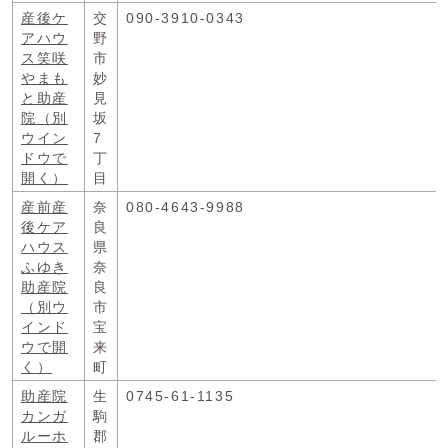
産後ケ
交
090-3910-0343
アハウ
野
ス笑咲
市
やまも
妙
と助産
見
院
（別
坂
ウイン
7
ドウで
丁
開く）
目
産前産
奈
080-4643-9988
後ケア
良
ハウス
県
ふゆき
奈
助産院
良
（別ウ
市
インド
宝
ウで開
来
く）
町
助産院
生
0745-61-1135
カンガ
駒
ルーホ
郡