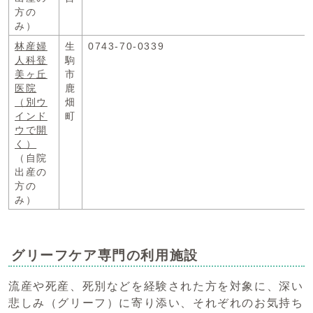
方の
み）
林産婦
生
0743-70-0339
人科登
駒
美ヶ丘
市
医院
鹿
（別ウ
畑
インド
町
ウで開
く）
（自院
出産の
方の
み）
グリーフケア専門の利用施設
流産や死産、死別などを経験された方を対象に、深い
悲しみ（グリーフ）に寄り添い、それぞれのお気持ち