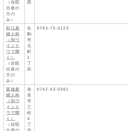
（自院
西
出産の
方の
み）
杉江産
生
0743-75-0123
婦人科
駒
（別ウ
市
インド
元
ウで開
町
く）
1
（自院
丁
出産の
目
方の
み）
富雄産
奈
0742-43-0381
婦人科
良
（別ウ
市
インド
三
ウで開
松
く）
4
（自院
丁
出産の
目