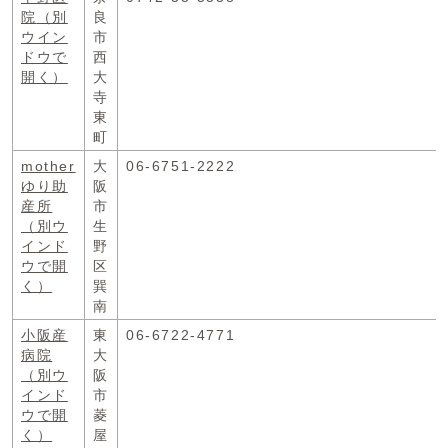
院
（別
良
ウイン
市
ドウで
西
開く）
大
寺
東
町
mother
大
06-6751-2222
ゆり助
阪
産所
市
（別ウ
生
インド
野
ウで開
区
く）
巽
南
小阪産
東
06-6722-4771
病院
大
（別ウ
阪
インド
市
ウで開
菱
く）
屋