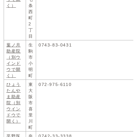
く）
条
西
町
2
丁
目
葉ノ月
生
0743-83-0431
助産院
駒
（別ウ
市
インド
小
ウで開
明
く）
町
ひょう
東
072-975-6110
たんや
大
ま助産
阪
院
（別
市
ウイン
喜
ドウで
里
開く）
川
町
平野医
奈
0742-33-3338