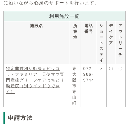
に沿いながら心身のサポートを行います。
利用施設一覧
施設名
所
電話
シ
デ
ア
在
番号
ョ
イ
ウ
地
ー
ケ
ト
ト
ア
リ
ス
ー
テ
チ
イ
特定非営利活動法人ピッコ
東
072-
×
〇
〇
ラ・ファミリア 天使ママ専
大
986-
門産後グリーフケアはちどり
阪
9744
助産院
（別ウインドウで開
市
く）
東
山
町
申請方法