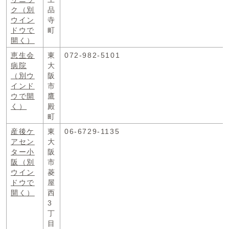
ク
（別
品
ウイン
寺
ドウで
町
開く）
恵生会
東
072-982-5101
病院
大
（別ウ
阪
インド
市
ウで開
鷹
く）
殿
町
産後ケ
東
06-6729-1135
アセン
大
ター小
阪
阪
（別
市
ウイン
菱
ドウで
屋
開く）
西
3
丁
目