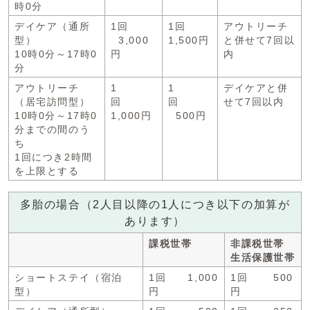
時0分
デイケア（通所
1回
1回
アウトリーチ
型）
3,000
1,500円
と併せて7回以
10時0分～17時0
円
内
分
アウトリーチ
1
1
デイケアと併
（居宅訪問型）
回
回
せて7回以内
10時0分～17時0
1,000円
500円
分までの間のう
ち
1回につき2時間
を上限とする
多胎の場合（2人目以降の1人につき以下の加算が
あります）
課税世帯
非課税世帯
生活保護世帯
ショートステイ（宿泊
1回 1,000
1回 500
型）
円
円