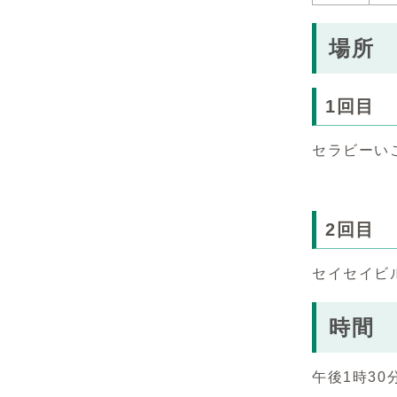
場所
1回目
セラビーいこ
2回目
セイセイビ
時間
午後1時30