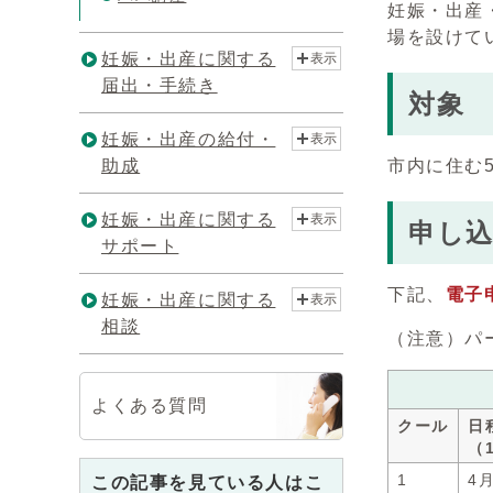
妊娠・出産
場を設けて
妊娠・出産に関する
表示
届出・手続き
対象
妊娠・出産の給付・
表示
助成
市内に住む
妊娠・出産に関する
表示
申し
サポート
下記、
電子
妊娠・出産に関する
表示
相談
（注意）パ
よくある質問
クール
日
（
1
4
この記事を見ている人はこ