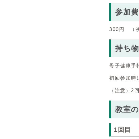
参加費
300円 
持ち
母子健康手
初回参加時
（注意）2
教室
1回目