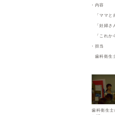
・内容
「ママと
「妊婦さん
「これから
・担当
歯科衛生士
歯科衛生士