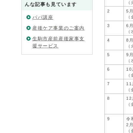
（
んな記事も見ています
2
5
パパ講座
（
3
6
産後ケア事業のご案内
（
生駒市産前産後家事支
4
8
援サービス
（
5
9
（
6
1
（
7
1
（
8
1
（
9
令
2
（