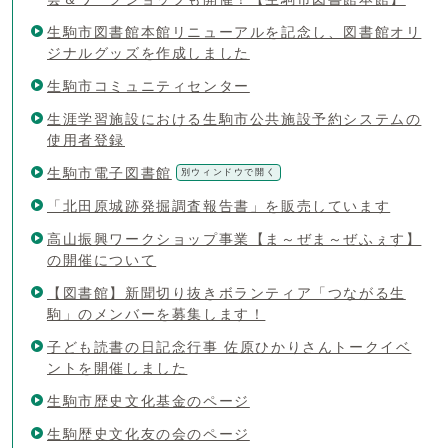
生駒市図書館本館リニューアルを記念し、図書館オリ
ジナルグッズを作成しました
生駒市コミュニティセンター
生涯学習施設における生駒市公共施設予約システムの
使用者登録
生駒市電子図書館
別ウィンドウで開く
「北田原城跡発掘調査報告書」を販売しています
高山振興ワークショップ事業【ま～ぜま～ぜふぇす】
の開催について
【図書館】新聞切り抜きボランティア「つながる生
駒」のメンバーを募集します！
子ども読書の日記念行事 佐原ひかりさんトークイベ
ントを開催しました
生駒市歴史文化基金のページ
生駒歴史文化友の会のページ