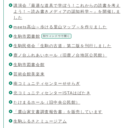
講演会『最適な道具で学ぼう！これからの読書を考え
よう！～読み書きメディアの認知科学～』を開催しま
した
meets高山～歩ける里山マップ～を作りました
生駒市図書館
別ウィンドウで開く
生駒民俗会「生駒の古道」第二版を刊行しました
鹿ノ台ふれあいホール（旧鹿ノ台地区公民館）
生駒市図書会館
芸術会館美楽来
南コミュニティセンターせせらぎ
北コミュニティセンターISTAはばたき
たけまるホール（旧中央公民館）
「鷹山家文書調査報告書」を販売しています
生駒ふるさとミュージアム