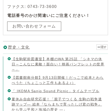
ファクス: 0743-73-3600
電話番号のかけ間違いにご注意ください！
お問い合わせフォーム
歴史・文化
隠す
【生駒駅前図書室】本棚のWA 第25話 「シネマの休
日～こんなに素敵！面白い！映画パンフレットの世界
～」
【図書館南分館】9月13日開催！だっこで絵本とわら
べうた（ちょこっと工作もあるよ♪）
「 IKOMA Sanjo Sound Picnic」タイムテーブル
夏休み自由研究応援！「親子でつくる 生駒の戦争遺
跡マップ― 絵本『ならまちで育ったしげ君の戦争』
から学ぶ平和と地域の歴史 ―」