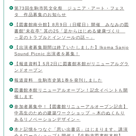
第73回生駒市民文化祭 ジュニア・アート・フェス
タ 作品募集のお知らせ
【図書館南分館】8月9日（日曜日）開催 みなみの図
書館“未在亭” 其の25「足からはじめる健康づくり
～足のトラブルとインソールの話～」
【出演者募集期間は終了いたしました】Ikoma Sanjo
Sound Picnic 出演者を募集！
【報道資料】5月2日に図書館本館がリニューアルグラ
ンドオープン
報道資料 生駒市史第1巻を発刊しました
図書館本館リニューアルオープン！記念イベントも開
催します
参加者募集中！【図書館リニューアルオープン記念】
中高生のための建築ワークショップ ～木のぬくもり
あるリノベーションデザイン～
本と記憶をつなぐ「思い出書店」はじまります。講演
会＆ワークショップも開催！【生駒市図書館本館】