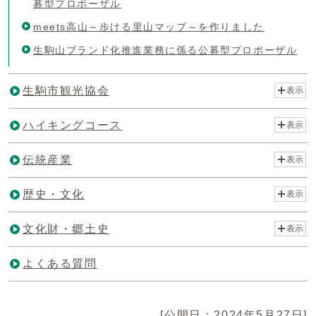
募型プロポーザル
meets高山～歩ける里山マップ～を作りました
生駒山ブランド化推進業務に係る公募型プロポーザル
生駒市観光協会
表示
ハイキングコース
表示
伝統産業
表示
歴史・文化
表示
文化財・郷土史
表示
よくある質問
[公開日：2024年5月27日]