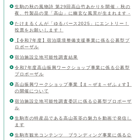
生駒の秋の風物詩 第29回高山竹あかりを開催 - 秋の
夜、竹製品の里「高山」に幽玄な風景が生まれます -
たけまるくんが「ゆるバース2025」にエントリー！
投票をお願いします！
【令和7年度】宿泊環境整備支援事業に係る公募型プ
ロポーザル
宿泊施設立地可能性調査結果
令和7年度高山振興ワークショップ事業に係る公募型
プロポーザル
高山振興ワークショップ事業【ま～ぜま～ぜふぇす】
の開催について
宿泊施設立地可能性調査委託に係る公募型プロポーザ
ル
生駒市の特産品である高山茶筌の魅力を動画で発信し
ます
生駒市観光コンテンツ ブランディング事業に係る公