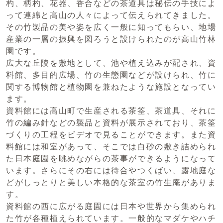
杓、柄杓、花器、香合などの茶道具は秘伝の手技によ
って連綿と高山の人々によって伝えられてきました。
その竹製品の美や姿を広く一般に知ってもらい、地場
産業の一層の振興を図ろうと設けられたのが高山竹林
園です。
広大な丘陵を敷地として、池や植え込みが配され、資
料館、多目的広場、竹の生態園などが設けられ、竹に
関する博物館と植物園を兼ねたような施設となってい
ます。
資料館には高山町で生産される茶筌、茶道具、それに
竹の編み針などの製品と資料が展示されており、茶筌
づくりの工程をビデオで見ることができます。また資
料館には和室があって、そこでは白砂の敷き詰められ
た日本庭園を眺めながらの茶事ができるようになって
います。さらにその右には待合やつくばい、露地庭な
どがしっとりと美しい本格的な茶室の竹生庵がありま
す。
資料館の西に広がる庭園には日本や世界から集められ
た竹が各種植えられています。一般的なマダケやハチ