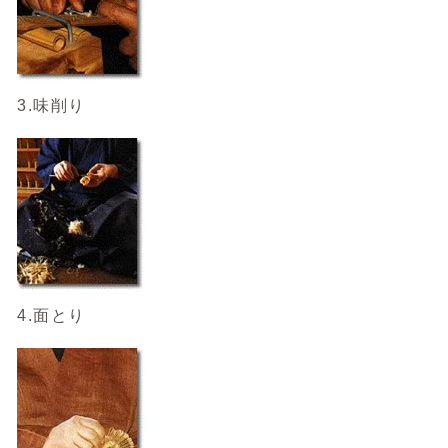
3.味削り
4.面とり