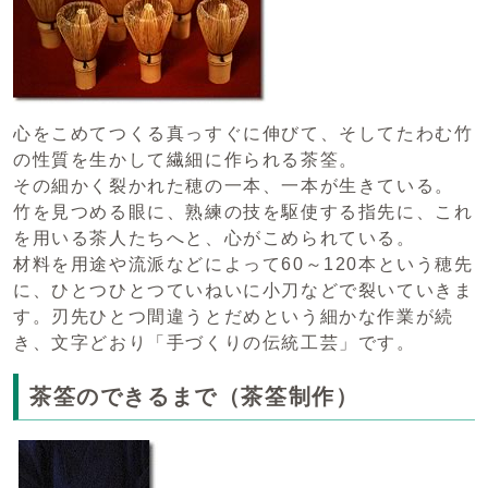
心をこめてつくる真っすぐに伸びて、そしてたわむ竹
の性質を生かして繊細に作られる茶筌。
その細かく裂かれた穂の一本、一本が生きている。
竹を見つめる眼に、熟練の技を駆使する指先に、これ
を用いる茶人たちへと、心がこめられている。
材料を用途や流派などによって60～120本という穂先
に、ひとつひとつていねいに小刀などで裂いていきま
す。刃先ひとつ間違うとだめという細かな作業が続
き、文字どおり「手づくりの伝統工芸」です。
茶筌のできるまで（茶筌制作）