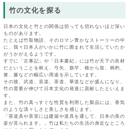
竹の文化を探る
日本の文化と竹との関係は切っても切れないほど深い
ものがあります。
たとえば竹取物語、そのロマン豊かなストーリーの中
に、我々日本人がいかに竹に囲まれて生活していたか
がうかがえるようです。
すでに「古事記」や「日本書紀」には竹が天下の良材
だということを称え、弓矢、旗竿、槍から笛、柄杓、
箸、簾などの幅広い用途を示しています。
その後、武道、音楽、茶道、華道などが盛んになり、
竹の需要が伸びて日本文化の発達に貢献したといえま
す。
また、竹の真っすぐな性質を利用した製品には、香気
のような清々しさと美しさを感じます。
「茶道具や茶室には建築や道具を通して、日本の美の
姿が見られます。」竹は私たちの生活の身近なところ