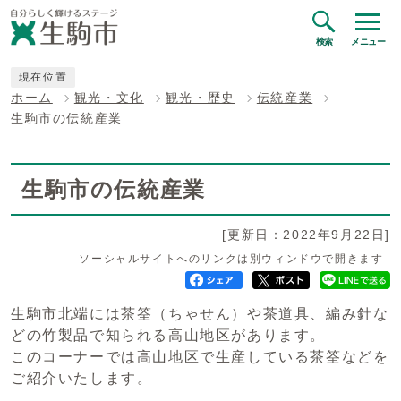
検索
メニュー
現在位置
ホーム
観光・文化
観光・歴史
伝統産業
生駒市の伝統産業
生駒市の伝統産業
[更新日：2022年9月22日]
ソーシャルサイトへのリンクは別ウィンドウで開きます
生駒市北端には茶筌（ちゃせん）や茶道具、編み針な
どの竹製品で知られる高山地区があります。
このコーナーでは高山地区で生産している茶筌などを
ご紹介いたします。