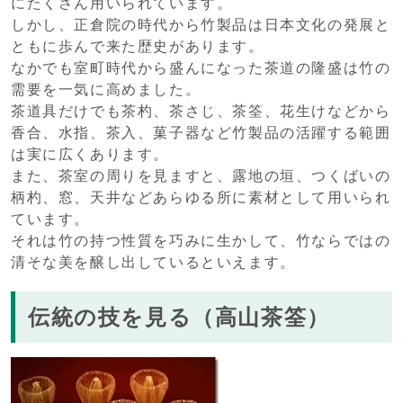
にたくさん用いられています。
しかし、正倉院の時代から竹製品は日本文化の発展と
ともに歩んで来た歴史があります。
なかでも室町時代から盛んになった茶道の隆盛は竹の
需要を一気に高めました。
茶道具だけでも茶杓、茶さじ、茶筌、花生けなどから
香合、水指、茶入、菓子器など竹製品の活躍する範囲
は実に広くあります。
また、茶室の周りを見ますと、露地の垣、つくばいの
柄杓、窓、天井などあらゆる所に素材として用いられ
ています。
それは竹の持つ性質を巧みに生かして、竹ならではの
清そな美を醸し出しているといえます。
伝統の技を見る（高山茶筌）