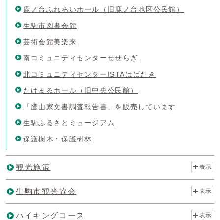
鹿ノ台ふれあいホール（旧鹿ノ台地区公民館）
生駒市図書会館
芸術会館美楽来
南コミュニティセンターせせらぎ
北コミュニティセンターISTAはばたき
たけまるホール（旧中央公民館）
「鷹山家文書調査報告書」を販売しています
生駒ふるさとミュージアム
保護樹木・保護樹林
観光施策
表示
生駒市観光協会
表示
ハイキングコース
表示