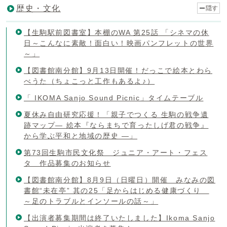
歴史・文化
隠す
【生駒駅前図書室】本棚のWA 第25話 「シネマの休
日～こんなに素敵！面白い！映画パンフレットの世界
～」
【図書館南分館】9月13日開催！だっこで絵本とわら
べうた（ちょこっと工作もあるよ♪）
「 IKOMA Sanjo Sound Picnic」タイムテーブル
夏休み自由研究応援！「親子でつくる 生駒の戦争遺
跡マップ― 絵本『ならまちで育ったしげ君の戦争』
から学ぶ平和と地域の歴史 ―」
第73回生駒市民文化祭 ジュニア・アート・フェス
タ 作品募集のお知らせ
【図書館南分館】8月9日（日曜日）開催 みなみの図
書館“未在亭” 其の25「足からはじめる健康づくり
～足のトラブルとインソールの話～」
【出演者募集期間は終了いたしました】Ikoma Sanjo