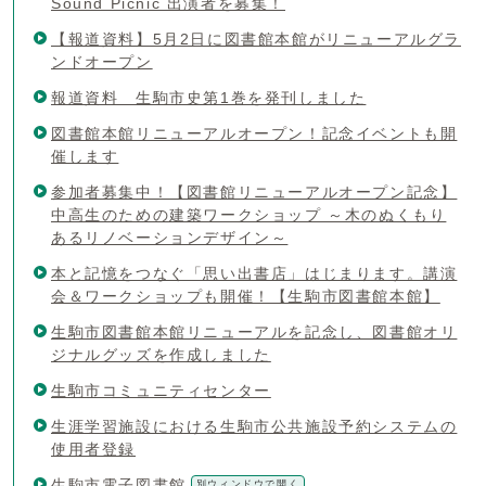
Sound Picnic 出演者を募集！
【報道資料】5月2日に図書館本館がリニューアルグラ
ンドオープン
報道資料 生駒市史第1巻を発刊しました
図書館本館リニューアルオープン！記念イベントも開
催します
参加者募集中！【図書館リニューアルオープン記念】
中高生のための建築ワークショップ ～木のぬくもり
あるリノベーションデザイン～
本と記憶をつなぐ「思い出書店」はじまります。講演
会＆ワークショップも開催！【生駒市図書館本館】
生駒市図書館本館リニューアルを記念し、図書館オリ
ジナルグッズを作成しました
生駒市コミュニティセンター
生涯学習施設における生駒市公共施設予約システムの
使用者登録
生駒市電子図書館
別ウィンドウで開く