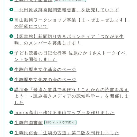
「北田原城跡発掘調査報告書」を販売しています
高山振興ワークショップ事業【ま～ぜま～ぜふぇす】
の開催について
【図書館】新聞切り抜きボランティア「つながる生
駒」のメンバーを募集します！
子ども読書の日記念行事 佐原ひかりさんトークイベ
ントを開催しました
生駒市歴史文化基金のページ
生駒歴史文化友の会のページ
講演会『最適な道具で学ぼう！これからの読書を考え
よう！～読み書きメディアの認知科学～』を開催しま
した
meets高山～歩ける里山マップ～を作りました
生駒市図書館
別ウィンドウで開く
生駒民俗会「生駒の古道」第二版を刊行しました