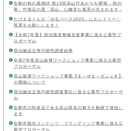
生駒の秋の風物詩 第29回高山竹あかりを開催 - 秋の
夜、竹製品の里「高山」に幽玄な風景が生まれます -
たけまるくんが「ゆるバース2025」にエントリー！
投票をお願いします！
【令和7年度】宿泊環境整備支援事業に係る公募型プ
ロポーザル
宿泊施設立地可能性調査結果
令和7年度高山振興ワークショップ事業に係る公募型
プロポーザル
高山振興ワークショップ事業【ま～ぜま～ぜふぇす】
の開催について
宿泊施設立地可能性調査委託に係る公募型プロポーザ
ル
生駒市の特産品である高山茶筌の魅力を動画で発信し
ます
生駒市観光コンテンツ ブランディング事業に係る公
募型プロポーザル