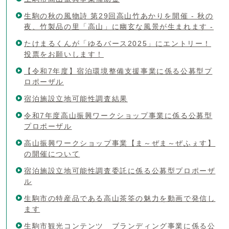
生駒の秋の風物詩 第29回高山竹あかりを開催 - 秋の
夜、竹製品の里「高山」に幽玄な風景が生まれます -
たけまるくんが「ゆるバース2025」にエントリー！
投票をお願いします！
【令和7年度】宿泊環境整備支援事業に係る公募型プ
ロポーザル
宿泊施設立地可能性調査結果
令和7年度高山振興ワークショップ事業に係る公募型
プロポーザル
高山振興ワークショップ事業【ま～ぜま～ぜふぇす】
の開催について
宿泊施設立地可能性調査委託に係る公募型プロポーザ
ル
生駒市の特産品である高山茶筌の魅力を動画で発信し
ます
生駒市観光コンテンツ ブランディング事業に係る公