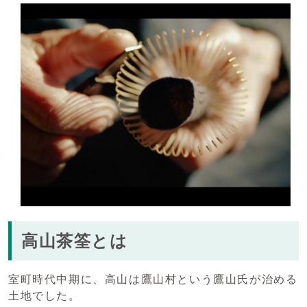
高山茶筌とは
室町時代中期に、高山は鷹山村という鷹山氏が治める
土地でした。