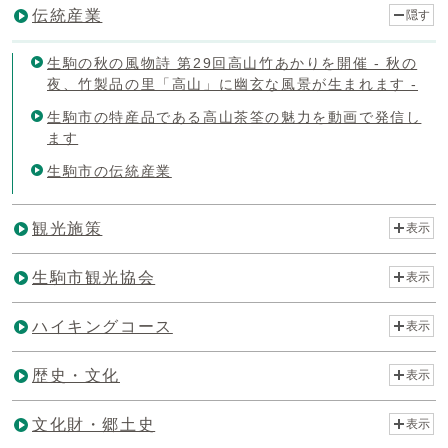
伝統産業
隠す
生駒の秋の風物詩 第29回高山竹あかりを開催 - 秋の
夜、竹製品の里「高山」に幽玄な風景が生まれます -
生駒市の特産品である高山茶筌の魅力を動画で発信し
ます
生駒市の伝統産業
観光施策
表示
生駒市観光協会
表示
ハイキングコース
表示
歴史・文化
表示
文化財・郷土史
表示