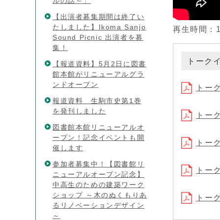
ルの話～」
【出演者募集期間は終了い
たしました】Ikoma Sanjo
再生時間：1
Sound Picnic 出演者を募
集！
トーク
【報道資料】5月2日に図書
館本館がリニューアルグラ
ンドオープン
トーク
報道資料 生駒市史第1巻
を発刊しました
トーク
図書館本館リニューアルオ
ープン！記念イベントも開
トーク
催します
参加者募集中！【図書館リ
トーク
ニューアルオープン記念】
中高生のための建築ワーク
ショップ ～木のぬくもりあ
トーク
るリノベーションデザイン
～