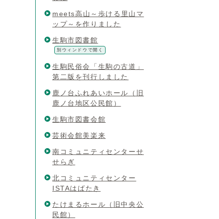
meets高山～歩ける里山マ
ップ～を作りました
生駒市図書館
別ウィンドウで開く
生駒民俗会「生駒の古道」
第二版を刊行しました
鹿ノ台ふれあいホール（旧
鹿ノ台地区公民館）
生駒市図書会館
芸術会館美楽来
南コミュニティセンターせ
せらぎ
北コミュニティセンター
ISTAはばたき
たけまるホール（旧中央公
民館）