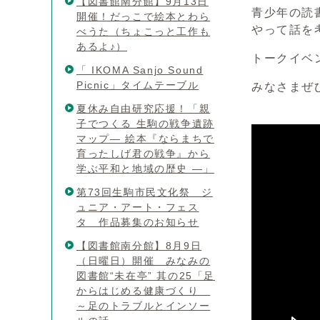
【図書館南分館】9月13日
青少年の読
開催！だっこで絵本とわら
やって話を
べうた（ちょこっと工作も
あるよ♪）
トークイベ
「 IKOMA Sanjo Sound
Picnic」タイムテーブル
みなさまぜ
夏休み自由研究応援！「親
子でつくる 生駒の戦争遺跡
マップ― 絵本『ならまちで
育ったしげ君の戦争』から
学ぶ平和と地域の歴史 ―」
第73回生駒市民文化祭 ジ
ュニア・アート・フェス
タ 作品募集のお知らせ
【図書館南分館】8月9日
（日曜日）開催 みなみの
図書館“未在亭” 其の25「足
からはじめる健康づくり
～足のトラブルとインソー