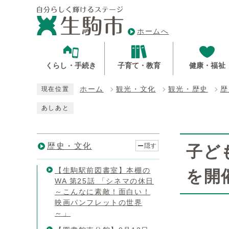
ホームへ
くらし・手続き
子育て・教育
健康・福祉
ホーム
観光・文化
観光・歴史
歴
現在位置
あしあと
歴史・文化
隠す
子ど
【生駒駅前図書室】本棚の
を開
WA 第25話 「シネマの休日
～こんなに素敵！面白い！
映画パンフレットの世界
～」