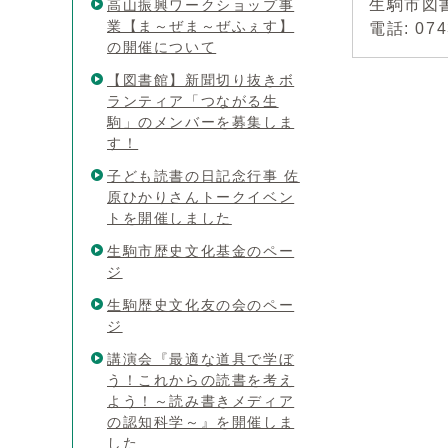
生駒市図
高山振興ワークショップ事
業【ま～ぜま～ぜふぇす】
電話: 074
の開催について
【図書館】新聞切り抜きボ
ランティア「つながる生
駒」のメンバーを募集しま
す！
子ども読書の日記念行事 佐
原ひかりさんトークイベン
トを開催しました
生駒市歴史文化基金のペー
ジ
生駒歴史文化友の会のペー
ジ
講演会『最適な道具で学ぼ
う！これからの読書を考え
よう！～読み書きメディア
の認知科学～』を開催しま
した