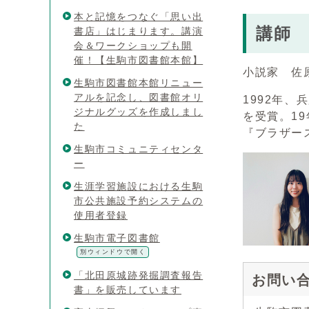
本と記憶をつなぐ「思い出
講師
書店」はじまります。講演
会＆ワークショップも開
催！【生駒市図書館本館】
小説家 佐
生駒市図書館本館リニュー
アルを記念し、図書館オリ
1992年
ジナルグッズを作成しまし
を受賞。1
た
『ブラザー
生駒市コミュニティセンタ
ー
生涯学習施設における生駒
市公共施設予約システムの
使用者登録
生駒市電子図書館
別ウィンドウで開く
「北田原城跡発掘調査報告
お問い
書」を販売しています