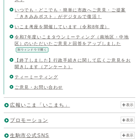
いつでも・どこでも・簡単に市政へご意見・ご提案
「ききみみポスト」がデジタルで復活！
いこま考座を開催しています（令和8年度）
令和7年度いこまタウンミーティング（南地区・中地
区）のいただいたご意見と回答をアップしました
別ウィンドウで開く
【終了しました】行政手続きに関して広くご意見をお
聞きします（アンケート）
ティーミーティング
ご意見・お問い合わせ
広報いこま「いこまち」
表示
プロモーション
表示
生駒市公式SNS
表示