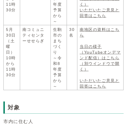
11時
年度
く）
30分
予算
いただいたご意見と
から
回答はこちら
～
5月
南コミュニ
生駒
30
南地区の資料はこち
30日
ティセンタ
市の
名
ら
（土
ーせせらぎ
まち
曜
づく
当日の様子
日）
り
（YouTubeオンデマ
10時
～令
ンド配信）はこちら
から
和8
（別ウインドウで開
11時
年度
く）
30分
予算
から
いただいたご意見と
～
回答はこちら
対象
市内に住む人