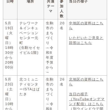
日時
場所
共通
参
当日の様子
テー
加
マ
人
数
5月
テレワーク
生駒
20
中地区の資料はこち
19日
＆インキュ
市の
名
ら
（火
ベーション
まち
曜
センター元
づく
いただいたご意見と
日）
町
り
回答はこちら
18時
(生駒セイセ
～令
30分
イビル1階)
和8
から
年度
20時
予算
00分
から
～
5月
北コミュニ
生駒
26
北地区の資料はこち
23日
ティセンタ
市の
名
ら
（土
ーISTAはば
まち
曜
たき
づく
当日の様子
日）
り
（YouTubeオンデマ
10時
～令
ンド配信）はこちら
から
和8
（別ウインドウで開