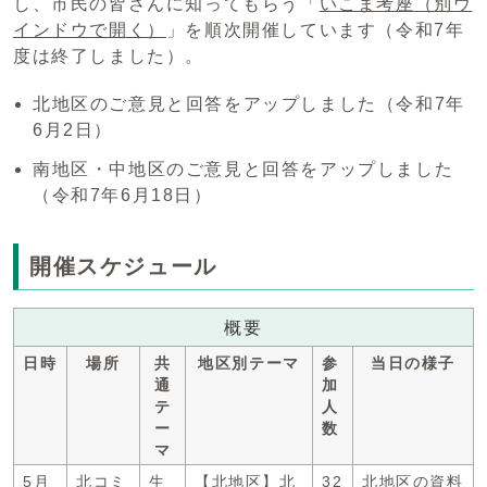
し、市民の皆さんに知ってもらう「
いこま考座
（別ウ
インドウで開く）
」を順次開催しています（令和7年
度は終了しました）。
北地区のご意見と回答をアップしました（令和7年
6月2日）
南地区・中地区のご意見と回答をアップしました
（令和7年6月18日）
開催スケジュール
概要
日時
場所
共
地区別テーマ
参
当日の様子
通
加
テ
人
ー
数
マ
5月
北コミ
生
【北地区】北
32
北地区の資料