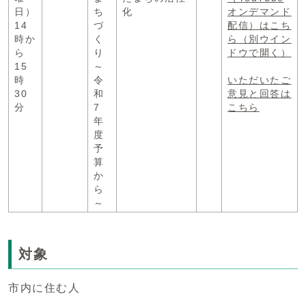
日）
ち
化
オンデマンド
14
づ
配信）はこち
時か
く
ら
（別ウイン
ら
り
ドウで開く）
15
～
時
令
いただいたご
30
和
意見と回答は
分
7
こちら
年
度
予
算
か
ら
～
対象
市内に住む人