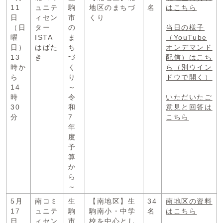
11
ュニテ
駒
地区のまちづ
名
はこちら
日
ィセン
市
くり
（日
ター
の
当日の様子
曜
ISTA
ま
（YouTube
日）
はばた
ち
オンデマンド
13
き
づ
配信）はこち
時か
く
ら
（別ウイン
ら
り
ドウで開く）
14
～
時
令
いただいたご
30
和
意見と回答は
分
7
こちら
年
度
予
算
か
ら
～
5月
南コミ
生
【南地区】生
34
南地区の資料
17
ュニテ
駒
駒南小・中学
名
はこちら
日
ィセン
市
校を中心とし