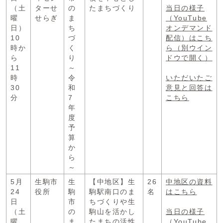
（土
ターせ
の
たまちづくり
当日の様子
曜
せらぎ
ま
（YouTube
日）
ち
オンデマンド
10
づ
配信）はこち
時か
く
ら
（別ウイン
ら
り
ドウで開く）
11
～
時
令
いただいたご
30
和
意見と回答は
分
7
こちら
年
度
予
算
か
ら
～
5月
生駒市
生
【中地区】生
26
中地区の資料
24
役所
駒
駒駅南口のま
名
はこちら
日
市
ちづくりや生
（土
の
駒山を活かし
当日の様子
曜
ま
たまちの活性
（YouTube